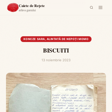
Acasă
›
Koncze Sara, alintată de nepoți Momo
›
BISCUITI
Caiete de Rețete
arhiva gustului
KONCZE SARA, ALINTATĂ DE NEPOȚI MOMO
BISCUITI
13 noiembrie 2023