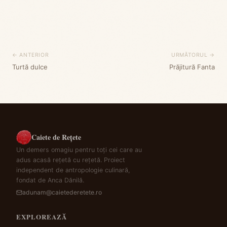
← ANTERIOR
URMĂTORUL →
Turtă dulce
Prăjitură Fanta
Caiete de Rețete
Un demers omagiu pentru toți cei care au
adus acasă rețetă cu rețetă. Proiect
independent de antropologie culinară,
fondat de Anca Dănilă.
adunam@caietederetete.ro
EXPLOREAZĂ