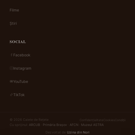
Filme
Știri
SOCIAL
Facebook
Instagram
YouTube
TikTok
© 2026 Caiete de Rețete
Confidențialitate
Cookies
Condiții
Cu sprijinul:
ARCUB
·
Primăria Brașov
·
AFCN
·
Muzeul ASTRA
Dezvoltat de
Uzina din Nori