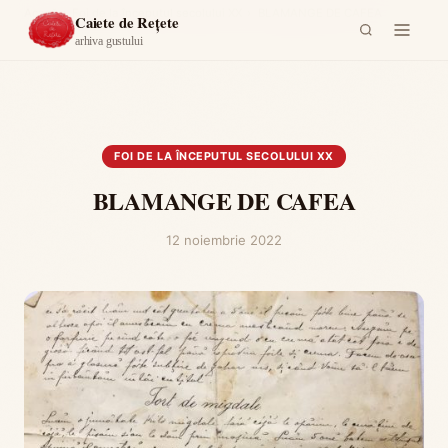
Acasă
›
Foi de la începutul secolului XX
›
BLAMANGE DE CAFEA
Caiete de Rețete
arhiva gustului
FOI DE LA ÎNCEPUTUL SECOLULUI XX
BLAMANGE DE CAFEA
12 noiembrie 2022