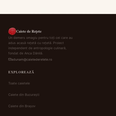
Caiete de Rețete
Un demers omagiu pentru toți cei care au
adus acasă rețetă cu rețetă. Proiect
independent de antropologie culinară,
fondat de Anca Dănilă.
adunam@caietederetete.ro
EXPLOREAZĂ
Toate caietele
Caiete din București
Caiete din Brașov