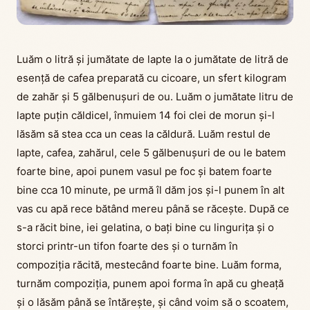
Luăm o litră și jumătate de lapte la o jumătate de litră de
esență de cafea preparată cu cicoare, un sfert kilogram
de zahăr și 5 gălbenușuri de ou. Luăm o jumătate litru de
lapte puțin căldicel, înmuiem 14 foi clei de morun și-l
lăsăm să stea cca un ceas la căldură. Luăm restul de
lapte, cafea, zahărul, cele 5 gălbenușuri de ou le batem
foarte bine, apoi punem vasul pe foc și batem foarte
bine cca 10 minute, pe urmă îl dăm jos și-l punem în alt
vas cu apă rece bătând mereu până se răcește. După ce
s-a răcit bine, iei gelatina, o bați bine cu lingurița și o
storci printr-un tifon foarte des și o turnăm în
compoziția răcită, mestecând foarte bine. Luăm forma,
turnăm compoziția, punem apoi forma în apă cu gheață
și o lăsăm până se întărește, și când voim să o scoatem,