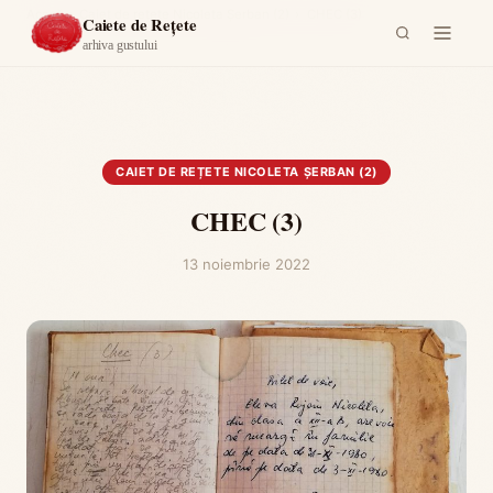
Acasă
›
Caiet de rețete Nicoleta Șerban (2)
›
CHEC (3)
Caiete de Rețete
arhiva gustului
CAIET DE REȚETE NICOLETA ȘERBAN (2)
CHEC (3)
13 noiembrie 2022