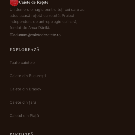
Caiete de Rețete
Un demers omagiu pentru toți cei care au
adus acasă rețetă cu rețetă. Proiect
independent de antropologie culinară,
fondat de Anca Dănilă.
adunam@caietederetete.ro
EXPLOREAZĂ
Toate caietele
Caiete din București
Caiete din Brașov
Caiete din țară
Caietul din Piață
PARTICIPĂ