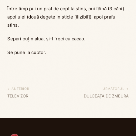
Între timp pui un praf de copt la stins, pui făină (3 căni) ,
apoi ulei (două degete in sticle [ilizibil]), apoi praful
stins.
Separi puțin aluat și-l freci cu cacao.
Se pune la cuptor.
← ANTERIOR
URMĂTORUL →
TELEVIZOR
DULCEAȚĂ DE ZMEURĂ