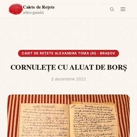
Acasă
›
Caiet de rețete Alexandra Toma (III) - Brașov
›
CORNULEȚE CU
Caiete de Rețete
ALUAT DE BORȘ
arhiva gustului
CAIET DE REȚETE ALEXANDRA TOMA (III) - BRAȘOV
CORNULEȚE CU ALUAT DE BORȘ
2 decembrie 2022