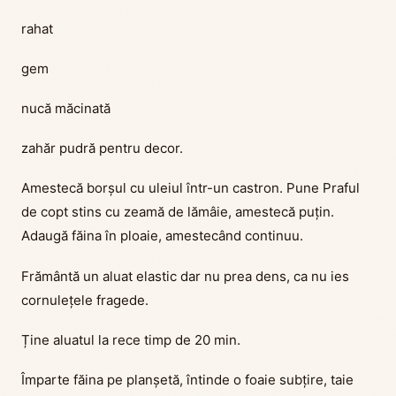
rahat
gem
nucă măcinată
zahăr pudră pentru decor.
Amestecă borșul cu uleiul într-un castron. Pune Praful
de copt stins cu zeamă de lămâie, amestecă puțin.
Adaugă făina în ploaie, amestecând continuu.
Frământă un aluat elastic dar nu prea dens, ca nu ies
cornulețele fragede.
Ține aluatul la rece timp de 20 min.
Împarte făina pe planșetă, întinde o foaie subțire, taie