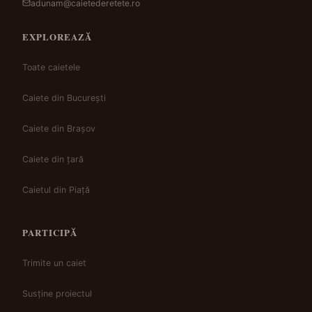
adunam@caietederetete.ro
EXPLOREAZĂ
Toate caietele
Caiete din București
Caiete din Brașov
Caiete din țară
Caietul din Piață
PARTICIPĂ
Trimite un caiet
Susține proiectul