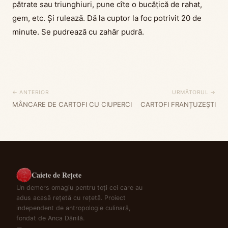
pătrate sau triunghiuri, pune cîte o bucățică de rahat,
gem, etc. Și rulează. Dă la cuptor la foc potrivit 20 de
minute. Se pudrează cu zahăr pudră.
← ANTERIOR
URMĂTORUL →
MÂNCARE DE CARTOFI CU CIUPERCI
CARTOFI FRANȚUZEȘTI
Caiete de Rețete
Un demers omagiu pentru toți cei care au
adus acasă rețetă cu rețetă. Proiect
independent de antropologie culinară,
fondat de Anca Dănilă.