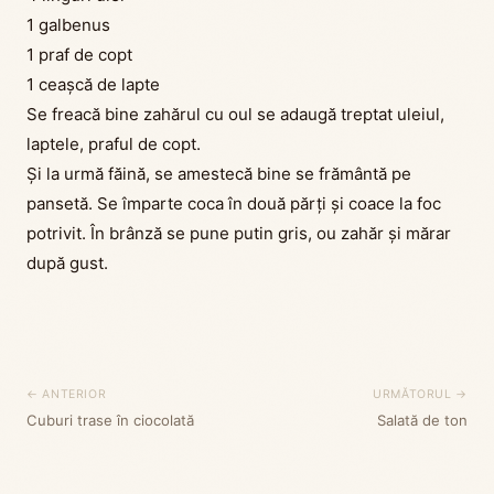
1 galbenus
1 praf de copt
1 ceașcă de lapte
Se freacă bine zahărul cu oul se adaugă treptat uleiul,
laptele, praful de copt.
Și la urmă făină, se amestecă bine se frământă pe
pansetă. Se împarte coca în două părți și coace la foc
potrivit. În brânză se pune putin gris, ou zahăr și mărar
după gust.
← ANTERIOR
URMĂTORUL →
Cuburi trase în ciocolată
Salată de ton