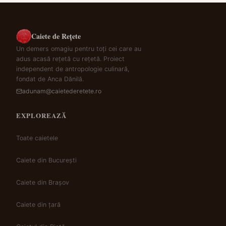
Caiete de Rețete
Un demers omagiu pentru toți cei care au
adus acasă rețetă cu rețetă. Proiect
independent de antropologie culinară,
fondat de Anca Dănilă.
adunam@caietederetete.ro
EXPLOREAZĂ
Toate caietele
Caiete din București
Caiete din Brașov
Caiete din țară