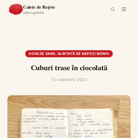
Acasă
›
Koncze Sara, alintată de nepoți Momo
›
Cuburi trase în
Caiete de Rețete
ciocolată
arhiva gustului
KONCZE SARA, ALINTATĂ DE NEPOȚI MOMO
Cuburi trase în ciocolată
13 noiembrie 2023