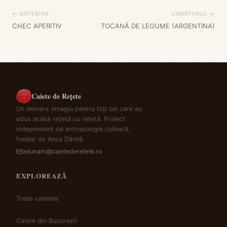
← ANTERIOR
URMĂTORUL →
CHEC APERITIV
TOCANĂ DE LEGUME (ARGENTINA)
Caiete de Rețete
Un demers omagiu pentru toți cei care au
adus acasă rețetă cu rețetă. Proiect
independent de antropologie culinară,
fondat de Anca Dănilă.
adunam@caietederetete.ro
EXPLOREAZĂ
Toate caietele
Caiete din București