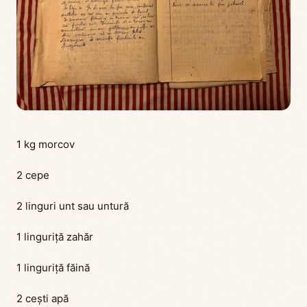
1 kg morcov
2 cepe
2 linguri unt sau untură
1 linguriță zahăr
1 linguriță făină
2 cești apă