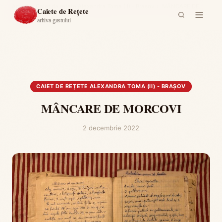
Acasă
›
Caiet de rețete Alexandra Toma (II) - Brașov
›
MÂNCARE DE
Caiete de Rețete
MORCOVI
arhiva gustului
CAIET DE REȚETE ALEXANDRA TOMA (II) - BRAȘOV
MÂNCARE DE MORCOVI
2 decembrie 2022