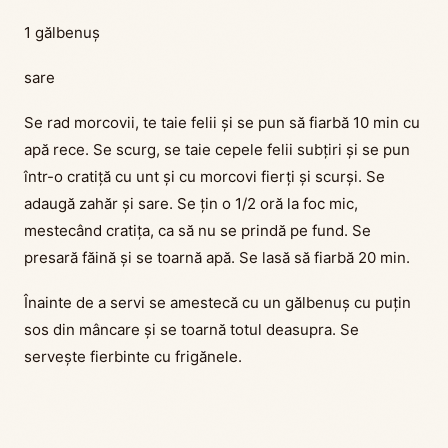
1 gălbenuș
sare
Se rad morcovii, te taie felii și se pun să fiarbă 10 min cu
apă rece. Se scurg, se taie cepele felii subțiri și se pun
într-o cratiță cu unt și cu morcovi fierți și scurși. Se
adaugă zahăr și sare. Se țin o 1/2 oră la foc mic,
mestecând cratița, ca să nu se prindă pe fund. Se
presară făină și se toarnă apă. Se lasă să fiarbă 20 min.
Înainte de a servi se amestecă cu un gălbenuș cu puțin
sos din mâncare și se toarnă totul deasupra. Se
servește fierbinte cu frigănele.