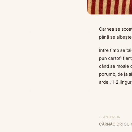
Carnea se scoate
până se albește
Între timp se ta
pun cartofi fierț
când se moaie c
porumb, de la a
ardei, 1-2 lingu
← ANTERIOR
CÂRNĂCIORI CU