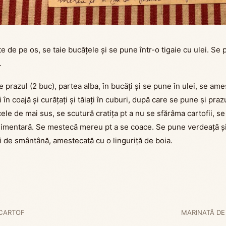
 de pe os, se taie bucățele și se pune într-o tigaie cu ulei. Se p
.
ie prazul (2 buc), partea alba, în bucăți și se pune în ulei, se am
i în coajă și curățați și tăiați în cuburi, după care se pune și prazu
ele de mai sus, se scutură cratița pt a nu se sfărâma cartofii, 
limentară. Se mestecă mereu pt a se coace. Se pune verdeață ș
ri de smântână, amestecată cu o linguriță de boia.
 CARTOF
MARINATĂ DE