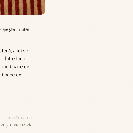
răjește în ulei
estecă, apoi se
l. Între timp,
se pun boabe de
i boabe de
URMĂTORUL →
 PEȘTE PROASPĂT