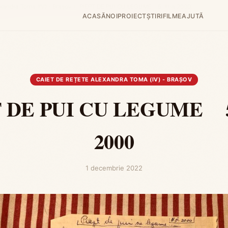
exandra Toma (IV) - Brașov
›
PIEPT DE PUI CU LEGUME 5. III-a 2000
ACASĂ
NOI
PROIECT
ȘTIRI
FILME
AJUTĂ
CAIET DE REȚETE ALEXANDRA TOMA (IV) - BRAȘOV
 DE PUI CU LEGUME 5.
2000
1 decembrie 2022