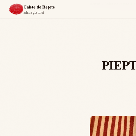
Acasă
›
Caiet de rețete Al
Caiete de Rețete
arhiva gustului
PIEPT