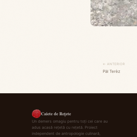
← ANTERIOR
Pàl Terèz
Caiete de Rețete
Un demers omagiu pentru toți cei care au
adus acasă rețetă cu rețetă. Proiect
independent de antropologie culinară,