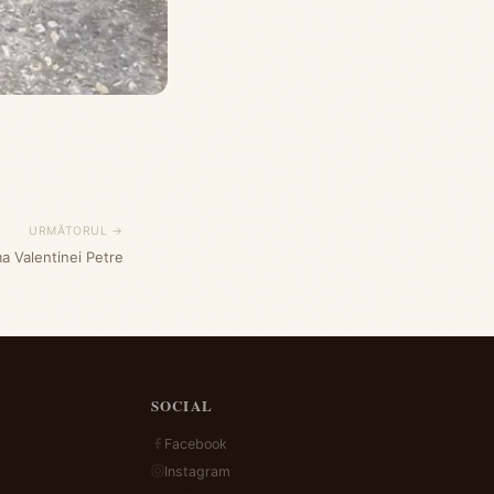
URMĂTORUL →
a Valentinei Petre
SOCIAL
Facebook
Instagram