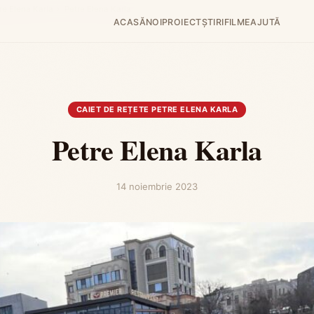
re Elena Karla
›
Petre Elena Karla
ACASĂ
NOI
PROIECT
ȘTIRI
FILME
AJUTĂ
CAIET DE REȚETE PETRE ELENA KARLA
Petre Elena Karla
14 noiembrie 2023