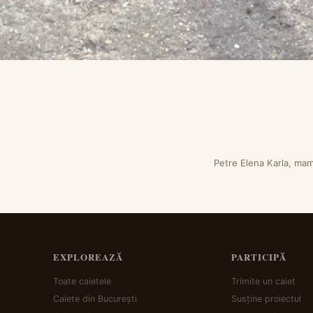
Petre Elena Karla, mam
EXPLOREAZĂ
PARTICIPĂ
Toate caietele
Trimite un caiet
Caiete din București
Susține proiectul