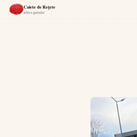
Acasă
›
Caiet de rețete Pet
Caiete de Rețete
arhiva gustului