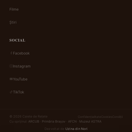
Filme
Știri
SOCIAL
Facebook
Instagram
YouTube
TikTok
© 2026 Caiete de Rețete
Confidențialitate
Cookies
Condiții
Cu sprijinul:
ARCUB
·
Primăria Brașov
·
AFCN
·
Muzeul ASTRA
Dezvoltat de
Uzina din Nori