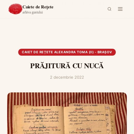
Acasă
›
Caiet de rețete Alexandra Toma (II) - Brașov
›
PRĂJITURĂ CU
Caiete de Rețete
NUCĂ
arhiva gustului
CAIET DE REȚETE ALEXANDRA TOMA (II) - BRAȘOV
PRĂJITURĂ CU NUCĂ
2 decembrie 2022