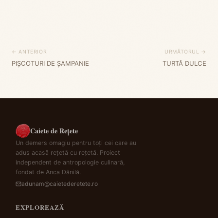
← ANTERIOR
URMĂTORUL →
PIȘCOTURI DE ȘAMPANIE
TURTĂ DULCE
Caiete de Rețete
Un demers omagiu pentru toți cei care au
adus acasă rețetă cu rețetă. Proiect
independent de antropologie culinară,
fondat de Anca Dănilă.
adunam@caietederetete.ro
EXPLOREAZĂ