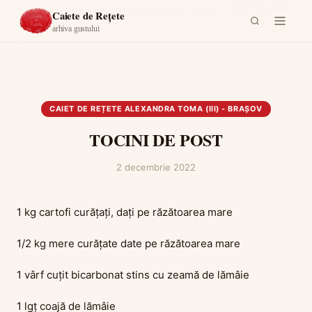
Acasă
›
Caiet de rețete Alexandra Toma (III) - Brașov
›
TOCINI DE POST
Caiete de Rețete
arhiva gustului
CAIET DE REȚETE ALEXANDRA TOMA (III) - BRAȘOV
TOCINI DE POST
2 decembrie 2022
1 kg cartofi curățați, dați pe răzătoarea mare
1/2 kg mere curățate date pe răzătoarea mare
1 vârf cuțit bicarbonat stins cu zeamă de lămâie
1 lgț coajă de lămâie