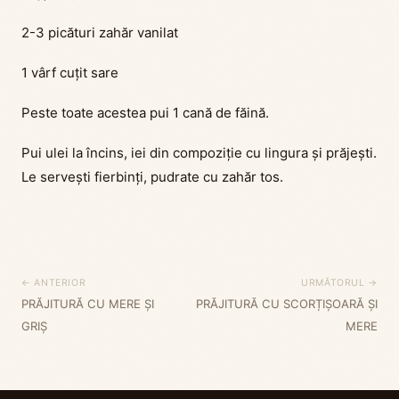
2-3 picături zahăr vanilat
1 vârf cuțit sare
Peste toate acestea pui 1 cană de făină.
Pui ulei la încins, iei din compoziție cu lingura și prăjești.
Le servești fierbinți, pudrate cu zahăr tos.
← ANTERIOR
URMĂTORUL →
PRĂJITURĂ CU MERE ȘI
PRĂJITURĂ CU SCORȚIȘOARĂ ȘI
GRIȘ
MERE