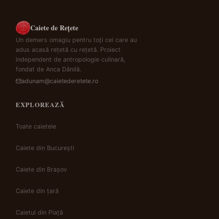
Caiete de Rețete
Un demers omagiu pentru toți cei care au
adus acasă rețetă cu rețetă. Proiect
independent de antropologie culinară,
fondat de Anca Dănilă.
adunam@caietederetete.ro
EXPLOREAZĂ
Toate caietele
Caiete din București
Caiete din Brașov
Caiete din țară
Caietul din Piață