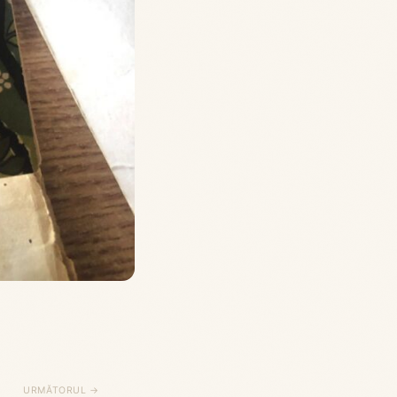
URMĂTORUL →