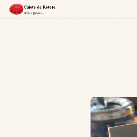
Acasă
›
Caiet de rețete Pet
Caiete de Rețete
arhiva gustului