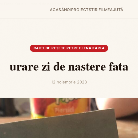
re Elena Karla
›
urare zi de nastere fata
ACASĂ
NOI
PROIECT
ȘTIRI
FILME
AJUTĂ
CAIET DE REȚETE PETRE ELENA KARLA
urare zi de nastere fata
12 noiembrie 2023