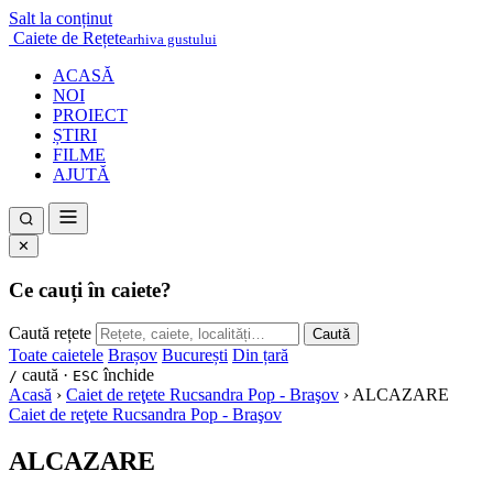
Salt la conținut
Caiete de Rețete
arhiva gustului
ACASĂ
NOI
PROIECT
ȘTIRI
FILME
AJUTĂ
✕
Ce cauți în caiete?
Caută rețete
Caută
Toate caietele
Brașov
București
Din țară
caută ·
închide
/
ESC
Acasă
›
Caiet de reţete Rucsandra Pop - Braşov
›
ALCAZARE
Caiet de reţete Rucsandra Pop - Braşov
ALCAZARE