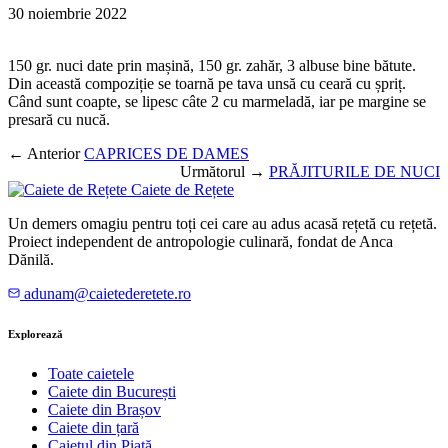
30 noiembrie 2022
150 gr. nuci date prin mașină, 150 gr. zahăr, 3 albuse bine bătute.
Din această compoziție se toarnă pe tava unsă cu ceară cu șpriț.
Când sunt coapte, se lipesc câte 2 cu marmeladă, iar pe margine se
presară cu nucă.
← Anterior
CAPRICES DE DAMES
Următorul →
PRĂJITURILE DE NUCI
Caiete de Rețete
Un demers omagiu pentru toți cei care au adus acasă rețetă cu rețetă.
Proiect independent de antropologie culinară, fondat de Anca
Dănilă.
adunam@caietederetete.ro
Explorează
Toate caietele
Caiete din București
Caiete din Brașov
Caiete din țară
Caietul din Piață