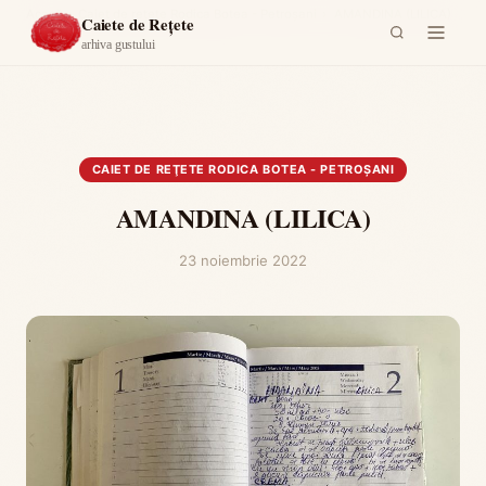
Acasă
›
Caiet de reţete Rodica Botea - Petroşani
›
AMANDINA (LILICA)
Caiete de Rețete
arhiva gustului
CAIET DE REŢETE RODICA BOTEA - PETROŞANI
AMANDINA (LILICA)
23 noiembrie 2022