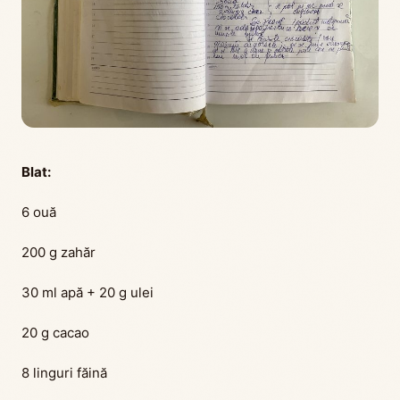
Blat:
6 ouă
200 g zahăr
30 ml apă + 20 g ulei
20 g cacao
8 linguri făină