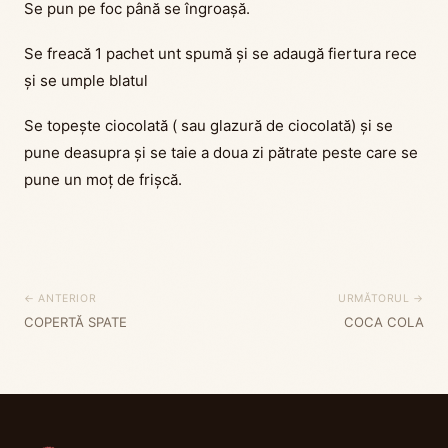
Se pun pe foc până se îngroașă.
Se freacă 1 pachet unt spumă și se adaugă fiertura rece
și se umple blatul
Se topește ciocolată ( sau glazură de ciocolată) și se
pune deasupra și se taie a doua zi pătrate peste care se
pune un moț de frișcă.
← ANTERIOR
URMĂTORUL →
COPERTĂ SPATE
COCA COLA