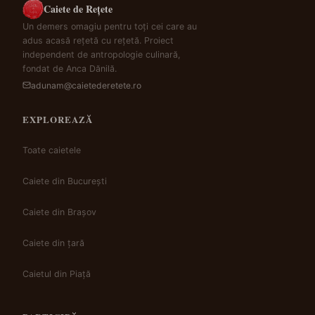
Caiete de Rețete
Un demers omagiu pentru toți cei care au
adus acasă rețetă cu rețetă. Proiect
independent de antropologie culinară,
fondat de Anca Dănilă.
adunam@caietederetete.ro
EXPLOREAZĂ
Toate caietele
Caiete din București
Caiete din Brașov
Caiete din țară
Caietul din Piață