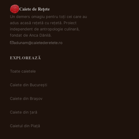
Caiete de Rețete
Un demers omagiu pentru toți cei care au
adus acasă rețetă cu rețetă. Proiect
independent de antropologie culinară,
fondat de Anca Dănilă.
adunam@caietederetete.ro
EXPLOREAZĂ
Toate caietele
Caiete din București
Caiete din Brașov
Caiete din țară
Caietul din Piață