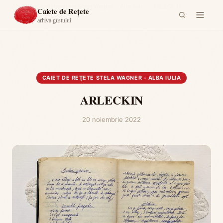
Acasă
›
Caiet de reţete Stela Wagner - Alba Iulia
›
ARLECKIN
Caiete de Rețete
arhiva gustului
CAIET DE REŢETE STELA WAGNER - ALBA IULIA
ARLECKIN
20 noiembrie 2022