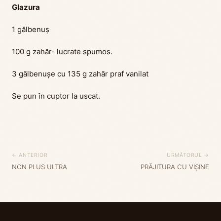
Glazura
1 gălbenuș
100 g zahăr- lucrate spumos.
3 gălbenușe cu 135 g zahăr praf vanilat
Se pun în cuptor la uscat.
← ANTERIOR
URMĂTORUL →
NON PLUS ULTRA
PRĂJITURA CU VIȘINE