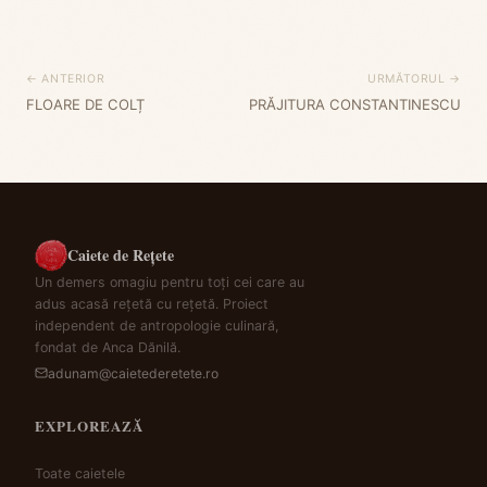
← ANTERIOR
URMĂTORUL →
FLOARE DE COLȚ
PRĂJITURA CONSTANTINESCU
Caiete de Rețete
Un demers omagiu pentru toți cei care au
adus acasă rețetă cu rețetă. Proiect
independent de antropologie culinară,
fondat de Anca Dănilă.
adunam@caietederetete.ro
EXPLOREAZĂ
Toate caietele