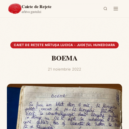
Acasă
›
Caiet de rețete mătușa Lucica - județul Hunedoara
›
BOEMA
Caiete de Rețete
arhiva gustului
CAIET DE REȚETE MĂTUȘA LUCICA - JUDEȚUL HUNEDOARA
BOEMA
21 noiembrie 2022