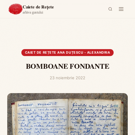
Acasă
›
Caiet de rețete Ana Duțescu - Alexandria
›
BOMBOANE
Caiete de Rețete
FONDANTE
arhiva gustului
CAIET DE REȚETE ANA DUȚESCU - ALEXANDRIA
BOMBOANE FONDANTE
23 noiembrie 2022