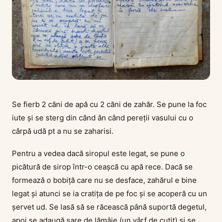
Se fierb 2 căni de apă cu 2 căni de zahăr. Se pune la foc
iute și se sterg din când ân când pereții vasului cu o
cârpă udă pt a nu se zaharisi.
Pentru a vedea dacă siropul este legat, se pune o
picătură de sirop într-o ceașcă cu apă rece. Dacă se
formează o bobiță care nu se desface, zahărul e bine
legat și atunci se ia cratița de pe foc și se acoperă cu un
șervet ud. Se lasă să se răcească până suportă degetul,
apoi se adaugă sare de lămâie (un vârf de cuțit) și se