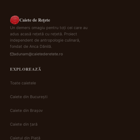
Caiete de Rețete
Un demers omagiu pentru toți cei care au
adus acasă rețetă cu rețetă. Proiect
independent de antropologie culinară,
fondat de Anca Dănilă.
adunam@caietederetete.ro
EXPLOREAZĂ
Toate caietele
Caiete din București
Caiete din Brașov
Caiete din țară
Caietul din Piață