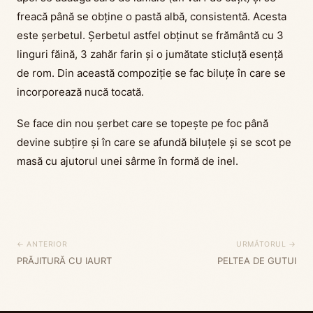
freacă până se obține o pastă albă, consistentă. Acesta
este șerbetul. Șerbetul astfel obținut se frământă cu 3
linguri făină, 3 zahăr farin și o jumătate sticluță esență
de rom. Din această compoziție se fac biluțe în care se
incorporează nucă tocată.
Se face din nou șerbet care se topește pe foc până
devine subțire și în care se afundă biluțele și se scot pe
masă cu ajutorul unei sârme în formă de inel.
← ANTERIOR
URMĂTORUL →
PRĂJITURĂ CU IAURT
PELTEA DE GUTUI