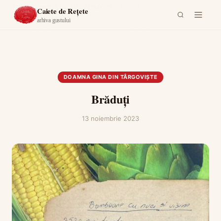
Acasă
›
Doamna Gina din Târgoviște
›
Brăduți
Caiete de Rețete
arhiva gustului
DOAMNA GINA DIN TÂRGOVIȘTE
Brăduți
13 noiembrie 2023