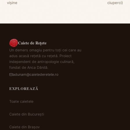
vișine
ciuperci)
Caiete de Rețete
Un demers omagiu pentru toți cei care au
adus acasă rețetă cu rețetă. Proiect
independent de antropologie culinară,
fondat de Anca Dănilă.
adunam@caietederetete.ro
EXPLOREAZĂ
Toate caietele
Caiete din București
Caiete din Brașov