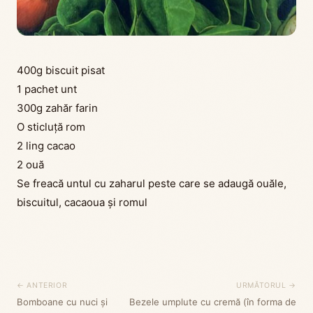
400g biscuit pisat
1 pachet unt
300g zahăr farin
O sticluță rom
2 ling cacao
2 ouă
Se freacă untul cu zaharul peste care se adaugă ouăle,
biscuitul, cacaoua și romul
← ANTERIOR
URMĂTORUL →
Bomboane cu nuci și
Bezele umplute cu cremă (în forma de