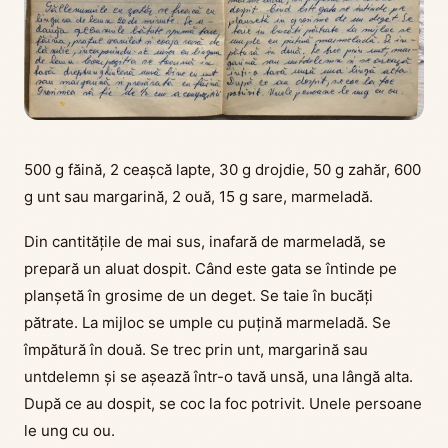
500 g făină, 2 ceașcă lapte, 30 g drojdie, 50 g zahăr, 600
g unt sau margarină, 2 ouă, 15 g sare, marmeladă.
Din cantitățile de mai sus, inafară de marmeladă, se
prepară un aluat dospit. Când este gata se întinde pe
planșetă în grosime de un deget. Se taie în bucăți
pătrate. La mijloc se umple cu puțină marmeladă. Se
împătură în două. Se trec prin unt, margarină sau
untdelemn și se așează într-o tavă unsă, una lângă alta.
După ce au dospit, se coc la foc potrivit. Unele persoane
le ung cu ou.