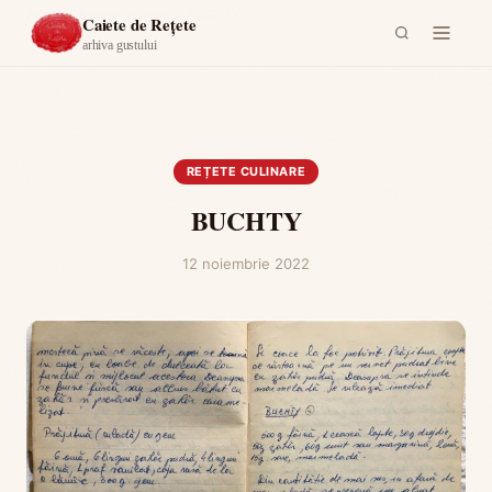
Acasă
›
Rețete culinare
›
BUCHTY
Caiete de Rețete
arhiva gustului
REȚETE CULINARE
BUCHTY
12 noiembrie 2022