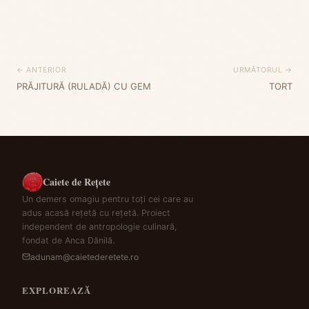
← ANTERIOR
URMĂTORUL →
PRĂJITURĂ (RULADĂ) CU GEM
TORT
Caiete de Rețete
Un demers omagiu pentru toți cei care au
adus acasă rețetă cu rețetă. Proiect
independent de antropologie culinară,
fondat de Anca Dănilă.
adunam@caietederetete.ro
EXPLOREAZĂ