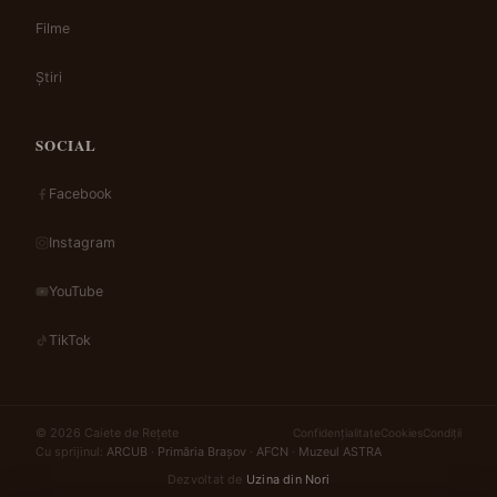
Filme
Știri
SOCIAL
Facebook
Instagram
YouTube
TikTok
© 2026 Caiete de Rețete
Confidențialitate
Cookies
Condiții
Cu sprijinul:
ARCUB
·
Primăria Brașov
·
AFCN
·
Muzeul ASTRA
Dezvoltat de
Uzina din Nori