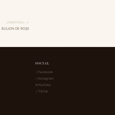
URMĂTORUL →
BULION DE ROȘII
SOCIAL
Facebook
Instagram
YouTube
TikTok