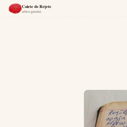
Acasă
›
Caiet de rețete Nic
Caiete de Rețete
arhiva gustului