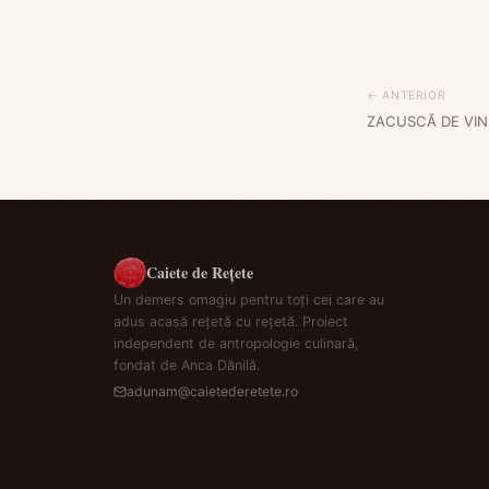
← ANTERIOR
ZACUSCĂ DE VIN
Caiete de Rețete
Un demers omagiu pentru toți cei care au
adus acasă rețetă cu rețetă. Proiect
independent de antropologie culinară,
fondat de Anca Dănilă.
adunam@caietederetete.ro