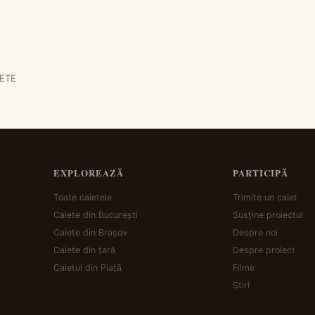
ETE
EXPLOREAZĂ
PARTICIPĂ
Toate caietele
Trimite un caiet
Caiete din București
Susține proiectul
Caiete din Brașov
Despre noi
Caiete din țară
Despre proiect
Caietul din Piață
Filme
Știri