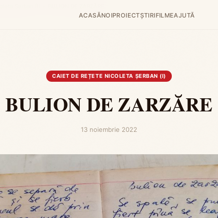
oleta Șerban (I)
›
BULION DE ZARZĂRE
ACASĂ
NOI
PROIECT
ȘTIRI
FILME
AJUTĂ
CAIET DE REȚETE NICOLETA ȘERBAN (I)
BULION DE ZARZĂRE
13 noiembrie 2022