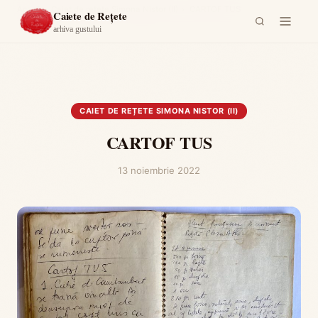
Acasă
›
Caiet de rețete Simona Nistor (II)
›
CARTOF TUS
Caiete de Rețete
arhiva gustului
CAIET DE REȚETE SIMONA NISTOR (II)
CARTOF TUS
13 noiembrie 2022