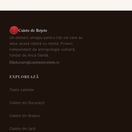
Caiete de Rețete
Un demers omagiu pentru toți cei care au
adus acasă rețetă cu rețetă. Proiect
independent de antropologie culinară,
fondat de Anca Dănilă.
adunam@caietederetete.ro
EXPLOREAZĂ
Toate caietele
Caiete din București
Caiete din Brașov
Caiete din țară