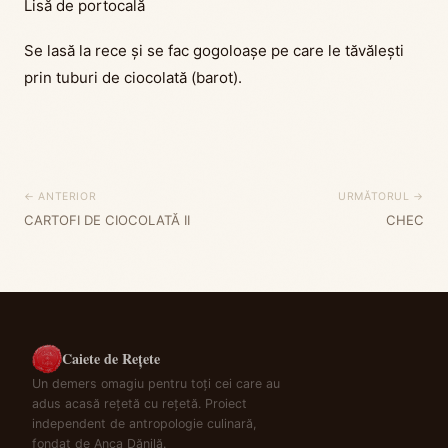
Lisă de portocală
Se lasă la rece și se fac gogoloașe pe care le tăvălești
prin tuburi de ciocolată (barot).
← ANTERIOR
URMĂTORUL →
CARTOFI DE CIOCOLATĂ II
CHEC
Caiete de Rețete
Un demers omagiu pentru toți cei care au
adus acasă rețetă cu rețetă. Proiect
independent de antropologie culinară,
fondat de Anca Dănilă.