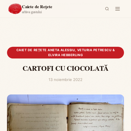
Acasă
›
Caiet de rețete Aneta Alessiu, Veturia Petrescu & Elvira
Caiete de Rețete
Hebberling
›
CARTOFI CU CIOCOLATĂ
arhiva gustului
CAIET DE REȚETE ANETA ALESSIU, VETURIA PETRESCU &
ELVIRA HEBBERLING
CARTOFI CU CIOCOLATĂ
13 noiembrie 2022