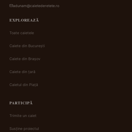
adunam@caietederetete.ro
EXPLOREAZĂ
Toate caietele
Caiete din București
Caiete din Brașov
Caiete din țară
Caietul din Piață
PARTICIPĂ
Trimite un caiet
Susține proiectul