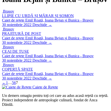
Braşov
LLIPIE CU URDĂ ȘI MĂRAR ȘI SOMON
Caiet de rețete Emil Roată, Ioana Bejan și Bunica - Brașov
30 noiembrie 2022
Deschide →
Braşov
PRAJITURĂ DE POST
Caiet de rețete Emil Roată, Ioana Bejan și Bunica - Brașov
30 noiembrie 2022
Deschide →
Braşov
CEAI DE TUSE
Caiet de rețete Emil Roată, Ioana Bejan și Bunica - Brașov
30 noiembrie 2022
Deschide →
Braşov
COPERTĂ SPATE
Caiet de rețete Emil Roată, Ioana Bejan și Bunica - Brașov
30 noiembrie 2022
Deschide →
←
1
…
5
6
7
Caiete de Rețete
Un demers omagiu pentru toți cei care au adus acasă rețetă cu rețetă.
Proiect independent de antropologie culinară, fondat de Anca
Dănilă.