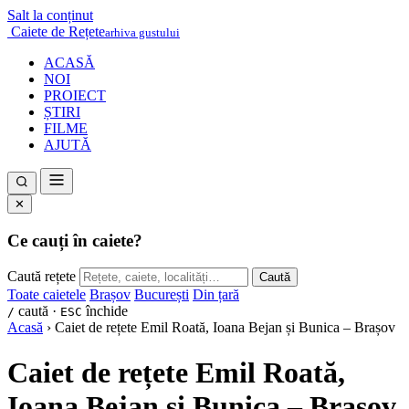
Salt la conținut
Caiete de Rețete
arhiva gustului
ACASĂ
NOI
PROIECT
ȘTIRI
FILME
AJUTĂ
✕
Ce cauți în caiete?
Caută rețete
Caută
Toate caietele
Brașov
București
Din țară
caută ·
închide
/
ESC
Acasă
›
Caiet de rețete Emil Roată, Ioana Bejan și Bunica – Brașov
Caiet de rețete Emil Roată,
Ioana Bejan și Bunica – Brașov