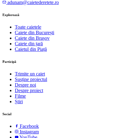
adunam@caietederetete.ro
Explorează
Toate caietele
Caiete din București
Caiete din Brașov
Caiete din țară
Caietul din Piață
Participă
Trimite un caiet
Susține proiectul
Despre noi
Despre proiect
Filme
Știri
Social
Facebook
Instagram
YouTube