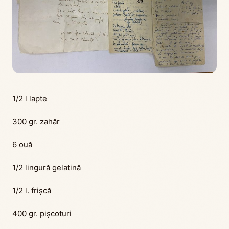
1/2 l lapte
300 gr. zahăr
6 ouă
1/2 lingură gelatină
1/2 l. frişcă
400 gr. pişcoturi