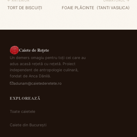
← ANTERIOR
URMĂTORUL →
TORT DE BISCUIȚI
FOAIE PLĂCINTE (TANTI VASILICA)
Caiete de Rețete
Un demers omagiu pentru toți cei care au
adus acasă rețetă cu rețetă. Proiect
independent de antropologie culinară,
fondat de Anca Dănilă.
adunam@caietederetete.ro
EXPLOREAZĂ
Toate caietele
Caiete din București