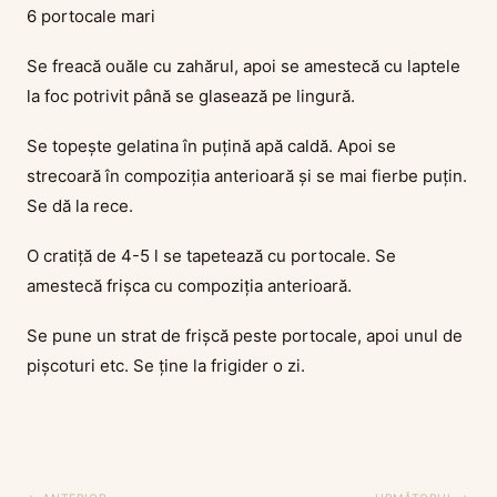
6 portocale mari
Se freacă ouăle cu zahărul, apoi se amestecă cu laptele
la foc potrivit până se glasează pe lingură.
Se topeşte gelatina în puţină apă caldă. Apoi se
strecoară în compoziţia anterioară şi se mai fierbe puţin.
Se dă la rece.
O cratiţă de 4-5 l se tapetează cu portocale. Se
amestecă frişca cu compoziţia anterioară.
Se pune un strat de frişcă peste portocale, apoi unul de
pişcoturi etc. Se ţine la frigider o zi.