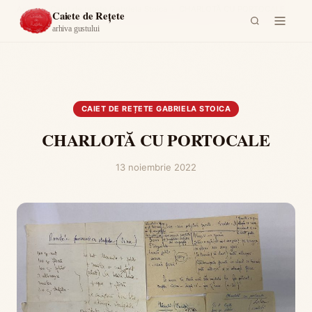
Acasă
›
Caiet de rețete Gabriela Stoica
›
CHARLOTĂ CU PORTOCALE
Caiete de Rețete
arhiva gustului
CAIET DE REȚETE GABRIELA STOICA
CHARLOTĂ CU PORTOCALE
13 noiembrie 2022