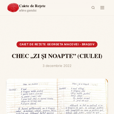
Acasă
›
Caiet de rețete Georgeta Macovei - Brașov
›
CHEC „ZI ŞI
Caiete de Rețete
NOAPTE” (CIULEI)
arhiva gustului
CAIET DE REȚETE GEORGETA MACOVEI - BRAȘOV
CHEC „ZI ŞI NOAPTE” (CIULEI)
3 decembrie 2022