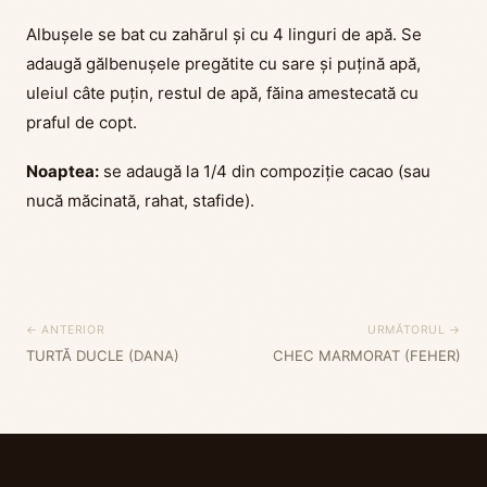
Albuşele se bat cu zahărul şi cu 4 linguri de apă. Se
adaugă gălbenuşele pregătite cu sare şi puţină apă,
uleiul câte puţin, restul de apă, făina amestecată cu
praful de copt.
Noaptea:
se adaugă la 1/4 din compoziţie cacao (sau
nucă măcinată, rahat, stafide).
← ANTERIOR
URMĂTORUL →
TURTĂ DUCLE (DANA)
CHEC MARMORAT (FEHER)