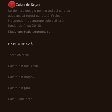
Caiete de Rețete
Un demers omagiu pentru toți cei care au
adus acasă rețetă cu rețetă. Proiect
independent de antropologie culinară,
fondat de Anca Dănilă.
adunam@caietederetete.ro
EXPLOREAZĂ
Toate caietele
Caiete din București
Caiete din Brașov
Caiete din țară
Caietul din Piață