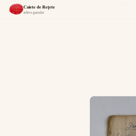
Acasă
›
Caiet de reţete Luc
Caiete de Rețete
arhiva gustului