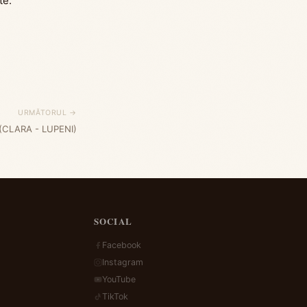
ite.
URMĂTORUL →
(CLARA - LUPENI)
SOCIAL
Facebook
Instagram
YouTube
TikTok