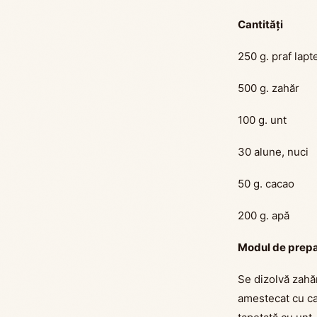
Cantități
250 g. praf lapt
500 g. zahăr
100 g. unt
30 alune, nuci
50 g. cacao
200 g. apă
Modul de prep
Se dizolvă zahăr
amestecat cu ca