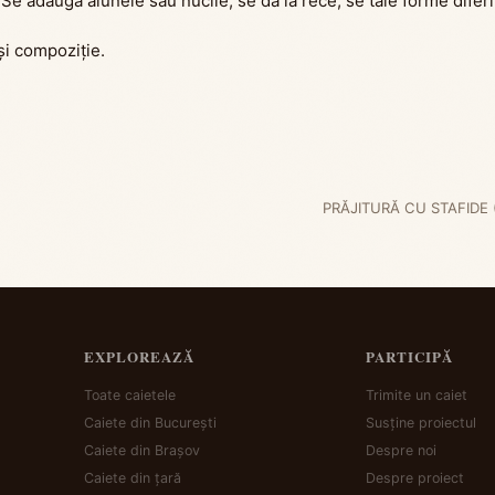
 Se adaugă alunele sau nucile, se dă la rece, se taie forme difer
și compoziție.
PRĂJITURĂ CU STAFIDE 
EXPLOREAZĂ
PARTICIPĂ
Toate caietele
Trimite un caiet
Caiete din București
Susține proiectul
Caiete din Brașov
Despre noi
Caiete din țară
Despre proiect