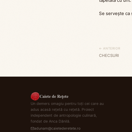
tapetată cu unt.
Se servește ca 
← ANTERIOR
CHECSURI
Caiete de Rețete
Un demers omagiu pentru toți cei care au
adus acasă rețetă cu rețetă. Proiect
independent de antropologie culinară,
fondat de Anca Dănilă.
adunam@caietederetete.ro