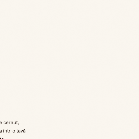
e cernut,
 într-o tavă