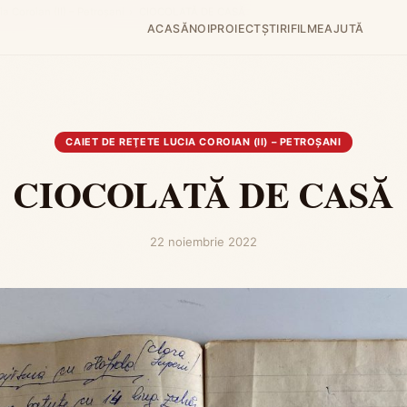
ia Coroian (II) – Petroşani
›
CIOCOLATĂ DE CASĂ
ACASĂ
NOI
PROIECT
ȘTIRI
FILME
AJUTĂ
CAIET DE REŢETE LUCIA COROIAN (II) – PETROŞANI
CIOCOLATĂ DE CASĂ
22 noiembrie 2022