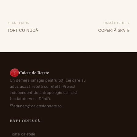
← ANTERIOR
URMĂTORUL →
TORT CU NUCĂ
COPERTĂ SPATE
Caiete de Rețete
Un demers omagiu pentru toți cei care au
adus acasă rețetă cu rețetă. Proiect
independent de antropologie culinară,
fondat de Anca Dănilă.
adunam@caietederetete.ro
EXPLOREAZĂ
Toate caietele