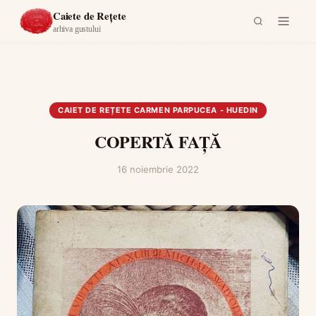
Acasă
›
Caiet de rețete Carmen Parpucea - Huedin
›
COPERTĂ FAȚĂ
Caiete de Rețete
arhiva gustului
CAIET DE REȚETE CARMEN PARPUCEA - HUEDIN
COPERTĂ FAȚĂ
16 noiembrie 2022