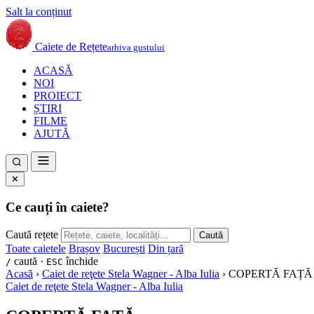
Salt la conținut
Caiete de Rețete
arhiva gustului
ACASĂ
NOI
PROIECT
ȘTIRI
FILME
AJUTĂ
✕
Ce cauți în caiete?
Caută rețete
Caută
Toate caietele
Brașov
București
Din țară
caută ·
închide
/
ESC
Acasă
›
Caiet de reţete Stela Wagner - Alba Iulia
›
COPERTĂ FAȚĂ
Caiet de reţete Stela Wagner - Alba Iulia