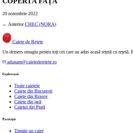
COPERTĂ FAȚĂ
20 noiembrie 2022
← Anterior
CHEC (NORA)
Caiete de Rețete
Un demers omagiu pentru toți cei care au adus acasă rețetă cu rețetă.
adunam@caietederetete.ro
Explorează
Toate caietele
Caiete din București
Caiete din Brașov
Caiete din țară
Caietul din Piață
Participă
Trimite un caiet