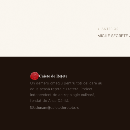
← ANTERIOR
MICILE SECRETE
Caiete de Rețete
Un demers omagiu pentru toți cei care au
adus acasă rețetă cu rețetă. Proiect
independent de antropologie culinară,
fondat de Anca Dănilă.
adunam@caietederetete.ro