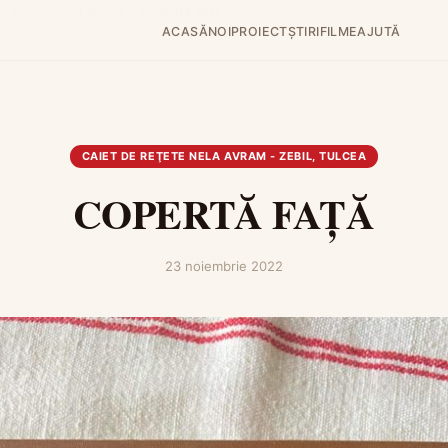
a Avram - Zebil, Tulcea
›
COPERTĂ FAŢĂ
ACASĂ
NOI
PROIECT
ȘTIRI
FILME
AJUTĂ
CAIET DE REŢETE NELA AVRAM - ZEBIL, TULCEA
COPERTĂ FAŢĂ
23 noiembrie 2022