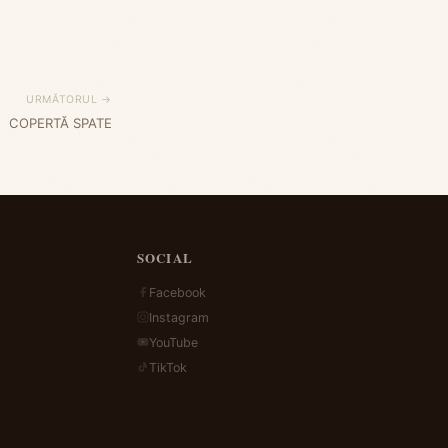
URMĂTORUL →
COPERTĂ SPATE
SOCIAL
Facebook
Instagram
YouTube
TikTok