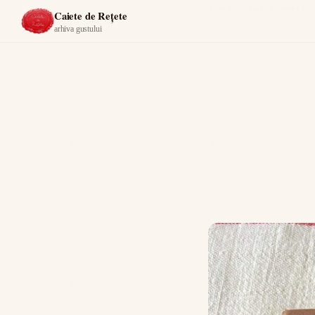
Acasă
›
Caiet de reţete Nel
Caiete de Rețete
arhiva gustului