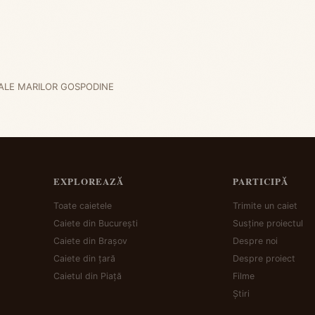
 ALE MARILOR GOSPODINE
EXPLOREAZĂ
PARTICIPĂ
Toate caietele
Trimite un caiet
Caiete din București
Susține proiectul
Caiete din Brașov
Despre noi
Caiete din țară
Despre proiect
Caietul din Piață
Filme
Știri