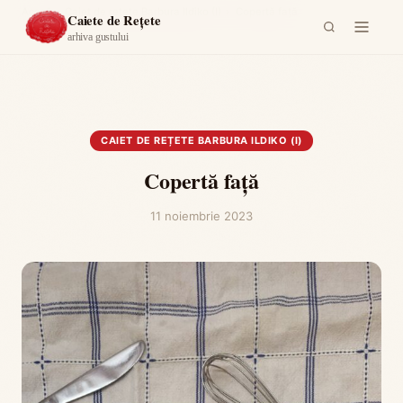
Acasă
›
Caiet de rețete Barbura Ildiko (I)
›
Copertă față
Caiete de Rețete
arhiva gustului
CAIET DE REȚETE BARBURA ILDIKO (I)
Copertă față
11 noiembrie 2023