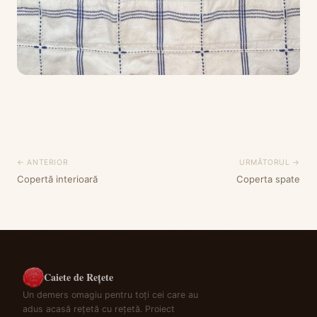
← ANTERIOR
URMĂTORUL →
Copertă interioară
Coperta spate
Caiete de Rețete
Un demers omagiu pentru toți cei care au
adus acasă rețetă cu rețetă. Proiect