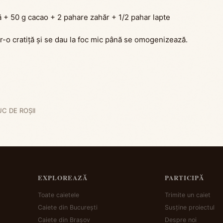
 + 50 g cacao + 2 pahare zahăr + 1/2 pahar lapte
r-o cratiță și se dau la foc mic până se omogenizează.
C DE ROȘII
EXPLOREAZĂ
PARTICIPĂ
Toate caietele
Trimite un caiet
Caiete din București
Susține proiectul
Caiete din Brașov
Despre noi