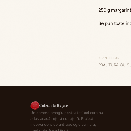
250 g margarină
Se pun toate înt
← ANTERIOR
PRĂJITURĂ CU SU
Caiete de Rețete
Un demers omagiu pentru toți cei care au
adus acasă rețetă cu rețetă. Proiect
independent de antropologie culinară,
fondat de Anca Dănilă.