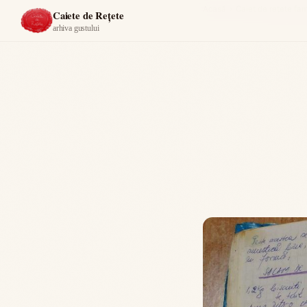
Acasă
›
Caiet de reţete f
Caiete de Rețete
arhiva gustului