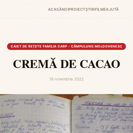
amilia Carp - Câmpulung Moldovenesc
›
CREMĂ DE CACAO
ACASĂ
NOI
PROIECT
ȘTIRI
FILME
AJUTĂ
CAIET DE REŢETE FAMILIA CARP - CÂMPULUNG MOLDOVENESC
CREMĂ DE CACAO
19 noiembrie 2022