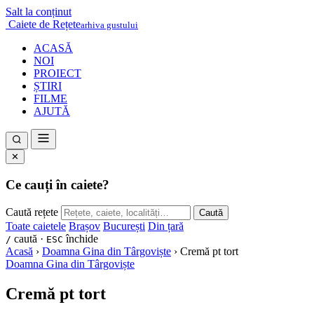
Salt la conținut
Caiete de Rețete
arhiva gustului
ACASĂ
NOI
PROIECT
ȘTIRI
FILME
AJUTĂ
✕
Ce cauți în caiete?
Caută rețete
Caută
Toate caietele
Brașov
București
Din țară
caută ·
închide
/
ESC
Acasă
›
Doamna Gina din Târgoviște
›
Cremă pt tort
Doamna Gina din Târgoviște
Cremă pt tort