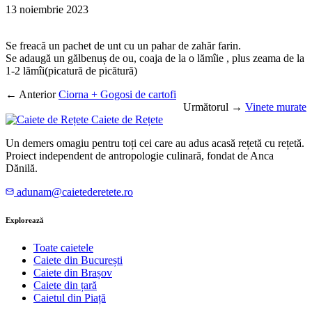
13 noiembrie 2023
Se freacă un pachet de unt cu un pahar de zahăr farin.
Se adaugă un gălbenuș de ou, coaja de la o lămîie , plus zeama de la
1-2 lămîi(picatură de picătură)
← Anterior
Ciorna + Gogosi de cartofi
Următorul →
Vinete murate
Caiete de Rețete
Un demers omagiu pentru toți cei care au adus acasă rețetă cu rețetă.
Proiect independent de antropologie culinară, fondat de Anca
Dănilă.
adunam@caietederetete.ro
Explorează
Toate caietele
Caiete din București
Caiete din Brașov
Caiete din țară
Caietul din Piață