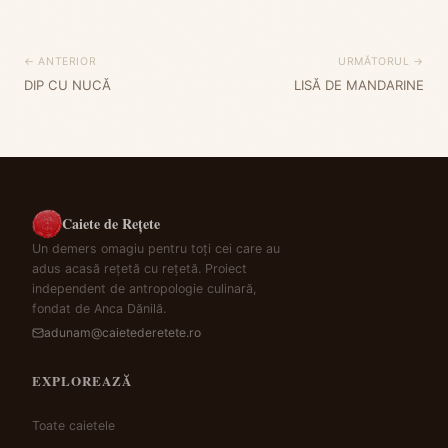
← ANTERIOR
URMĂTORUL →
DIP CU NUCĂ
LISĂ DE MANDARINE
Caiete de Rețete
Un demers omagiu pentru toți cei care au
adus acasă rețetă cu rețetă. Proiect
independent de antropologie culinară,
fondat de Anca Dănilă.
adunam@caietederetete.ro
EXPLOREAZĂ
Toate caietele