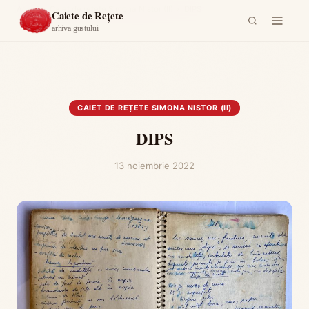
Acasă
›
Caiet de rețete Simona Nistor (II)
›
DIPS
Caiete de Rețete
arhiva gustului
CAIET DE REȚETE SIMONA NISTOR (II)
DIPS
13 noiembrie 2022