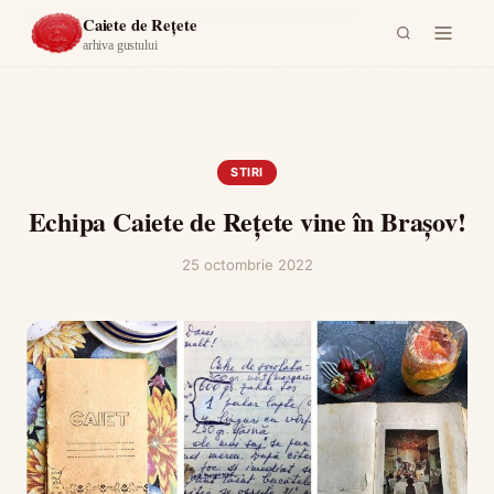
Acasă
›
Stiri
›
Echipa Caiete de Rețete vine în Brașov!
Caiete de Rețete
arhiva gustului
STIRI
Echipa Caiete de Rețete vine în Brașov!
25 octombrie 2022