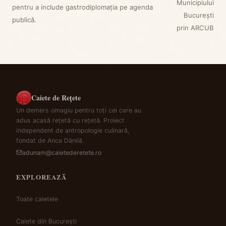
Municipiului
pentru a include gastrodiplomaţia pe agenda
București
publică.
prin ARCUB
Caiete de Rețete
Un demers omagiu pentru toți cei care au
adus acasă rețetă cu rețetă. Proiect
independent de antropologie culinară,
fondat de Anca Dănilă.
adunam@caietederetete.ro
EXPLOREAZĂ
Toate caietele
Caiete din București