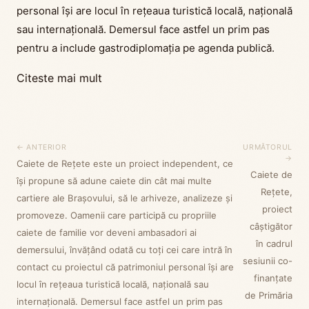
personal își are locul în rețeaua turistică locală, națională
sau internațională. Demersul face astfel un prim pas
pentru a include gastrodiplomaţia pe agenda publică.
Citeste mai mult
← ANTERIOR
URMĂTORUL
→
Caiete de Rețete este un proiect independent, ce
Caiete de
își propune să adune caiete din cât mai multe
Rețete,
cartiere ale Brașovului, să le arhiveze, analizeze și
proiect
promoveze. Oamenii care participă cu propriile
câștigător
caiete de familie vor deveni ambasadori ai
în cadrul
demersului, învățând odată cu toți cei care intră în
sesiunii co-
contact cu proiectul că patrimoniul personal își are
finanțate
locul în rețeaua turistică locală, națională sau
de Primăria
internațională. Demersul face astfel un prim pas