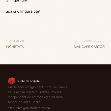
3 linguri unt
apă și o lingură oțet
← ANTERIOR
URMĂTORUL →
ÎNGHEȚATĂ
MÂNCARE CARTOFI
Caiete de Rețete
Un demers omagiu pentru toți cei care au
adus acasă rețetă cu rețetă. Proiect
independent de antropologie culinară,
fondat de Anca Dănilă.
adunam@caietederetete.ro