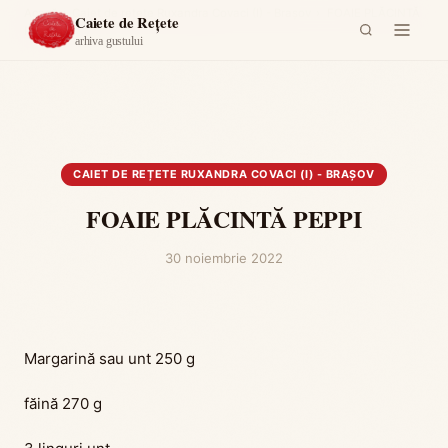
Acasă
›
Caiet de rețete Ruxandra Covaci (I) - Brașov
›
FOAIE PLĂCINTĂ
Caiete de Rețete
PEPPI
arhiva gustului
CAIET DE REȚETE RUXANDRA COVACI (I) - BRAȘOV
FOAIE PLĂCINTĂ PEPPI
30 noiembrie 2022
Margarină sau unt 250 g
făină 270 g