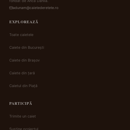
fondat de Anca Dănilă.
adunam@caietederetete.ro
EXPLOREAZĂ
Toate caietele
Caiete din București
Caiete din Brașov
Caiete din țară
Caietul din Piață
PARTICIPĂ
Trimite un caiet
Susține proiectul