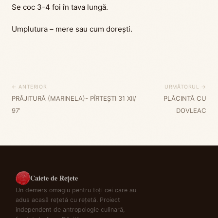
Se coc 3-4 foi în tava lungă.
Umplutura – mere sau cum dorești.
← ANTERIOR
URMĂTORUL →
PRĂJITURĂ (MARINELA)- PÎRTEȘTI 31 XII/
PLĂCINTĂ CU
97’
DOVLEAC
Caiete de Rețete
Un demers omagiu pentru toți cei care au
adus acasă rețetă cu rețetă. Proiect
independent de antropologie culinară,