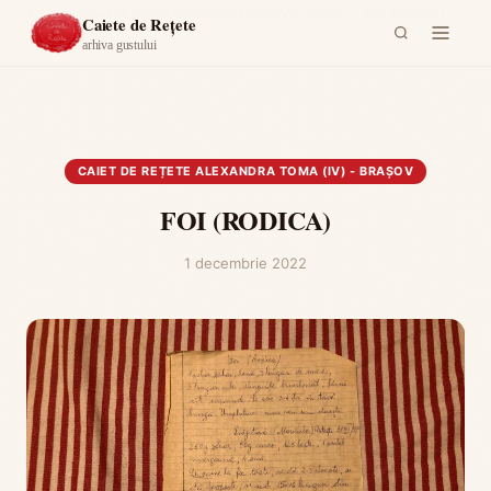
Acasă
›
Caiet de rețete Alexandra Toma (IV) - Brașov
›
FOI (RODICA)
Caiete de Rețete
arhiva gustului
CAIET DE REȚETE ALEXANDRA TOMA (IV) - BRAȘOV
FOI (RODICA)
1 decembrie 2022