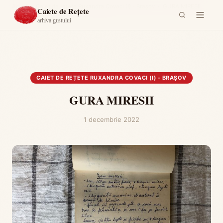
Acasă
›
Caiet de rețete Ruxandra Covaci (I) - Brașov
›
GURA MIRESII
Caiete de Rețete
arhiva gustului
CAIET DE REȚETE RUXANDRA COVACI (I) - BRAȘOV
GURA MIRESII
1 decembrie 2022