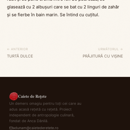
glasează cu 2 albușuri care se bat cu 2 linguri de zahăr
și se fierbe în bain marin. Se întind cu cuțitul.
← ANTERIOR
URMĂTORUL →
TURTĂ DULCE
PRĂJITURĂ CU VIȘINE
Caiete de Rețete
Un demers omagiu pentru toți cei care au
adus acasă rețetă cu rețetă. Proiect
independent de antropologie culinară,
fondat de Anca Dănilă.
adunam@caietederetete.ro