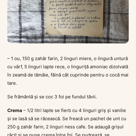
– 1 ou, 150 g zahăr farin, 2 linguri miere, o lingură untură
cu vârf, 5 linguri lapte rece, o linguriță amoniac dizolvată
în zeamă de lămâie, făină cât cuprinde pentru o cocă mai
tare.
Se frământă și se coc 3 foi pe fundul tăvii.
Crema
– 1/2 litri lapte se fierb cu 4 linguri griș și vanilie
și se lasă să se răcească. Se freacă un pachet de unt cu
250 g zahăr farin, 2 linguri ness cafe. Se adaugă grișul
răcit și se pune crema între foi. Se pudrează, se