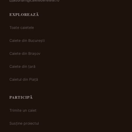
adunam@caietederetete.ro
EXPLOREAZĂ
Toate caietele
Caiete din București
Caiete din Brașov
Caiete din țară
Caietul din Piață
PARTICIPĂ
Trimite un caiet
Susține proiectul