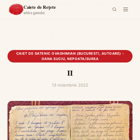
Acasă
›
Caiet de Satenic Ovaghimian (Bucuresti, autoare) - Oana Suciu,
Caiete de Rețete
nepoata/sursa
›
II
arhiva gustului
CAIET DE SATENIC OVAGHIMIAN (BUCURESTI, AUTOARE) -
OANA SUCIU, NEPOATA/SURSA
II
13 noiembrie 2022