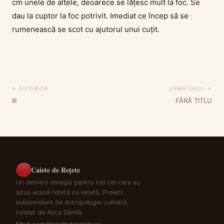
cm unele de altele, deoarece se lățesc mult la foc. Se
dau la cuptor la foc potrivit. Imediat ce încep să se
rumenească se scot cu ajutorul unui cuțit.
← ANTERIOR
URMĂTORUL →
III
FĂRĂ TITLU
Caiete de Rețete
Un demers omagiu pentru toți cei care au
adus acasă rețetă cu rețetă. Proiect
independent de antropologie culinară,
fondat de Anca Dănilă.