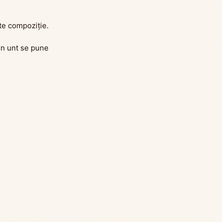
ste compoziție.
uțin unt se pune