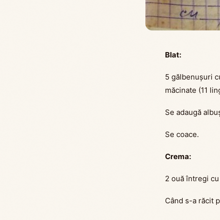
Blat:
5 gălbenușuri cu
măcinate (11 lin
Se adaugă albuș
Se coace.
Crema:
2 ouă întregi cu
Când s-a răcit p