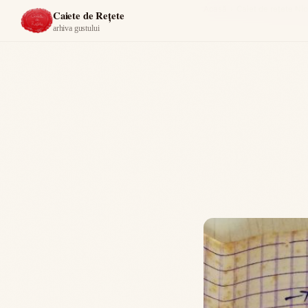
Acasă
›
Caiet de rețete Nic
Caiete de Rețete
arhiva gustului