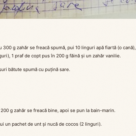
 300 g zahăr se freacă spumă, pui 10 linguri apă fiartă (o cană),
guri), 1 praf de copt pus în 200 g făină și un zahăr vanilie.
uri bătute spumă cu puțină sare.
 200 g zahăr se freacă bine, apoi se pun la bain-marin.
ui un pachet de unt și nucă de cocos (2 linguri).