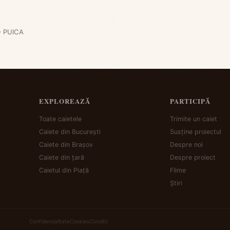
– PUICA
EXPLOREAZĂ
PARTICIPĂ
Toate caietele
Trimite un caiet
Caiete din București
Susține proiectul
Caiete din Brașov
Despre noi
Caiete din țară
Despre proiect
Caietul din Piață
Filme
Știri
Confidențialitate
Cookies
Condiții