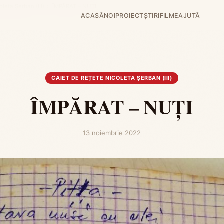
oleta Șerban (III)
›
ÎMPĂRAT – NUȚI
ACASĂ
NOI
PROIECT
ȘTIRI
FILME
AJUTĂ
CAIET DE REȚETE NICOLETA ȘERBAN (III)
ÎMPĂRAT – NUȚI
13 noiembrie 2022