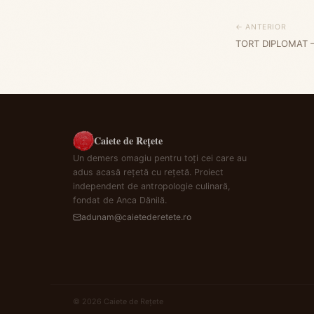
← ANTERIOR
TORT DIPLOMAT 
Caiete de Rețete
Un demers omagiu pentru toți cei care au
adus acasă rețetă cu rețetă. Proiect
independent de antropologie culinară,
fondat de Anca Dănilă.
adunam@caietederetete.ro
© 2026 Caiete de Rețete