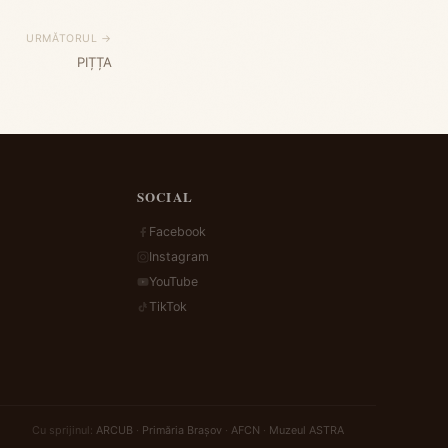
URMĂTORUL →
PIȚȚA
SOCIAL
Facebook
Instagram
YouTube
TikTok
Cu sprijinul:
ARCUB
·
Primăria Brașov
·
AFCN
·
Muzeul ASTRA