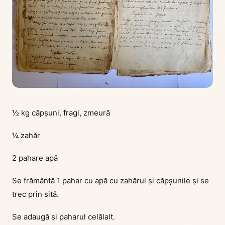
½ kg căpșuni, fragi, zmeură
¼ zahăr
2 pahare apă
Se frământă 1 pahar cu apă cu zahărul și căpșunile și se
trec prin sită.
Se adaugă și paharul celălalt.