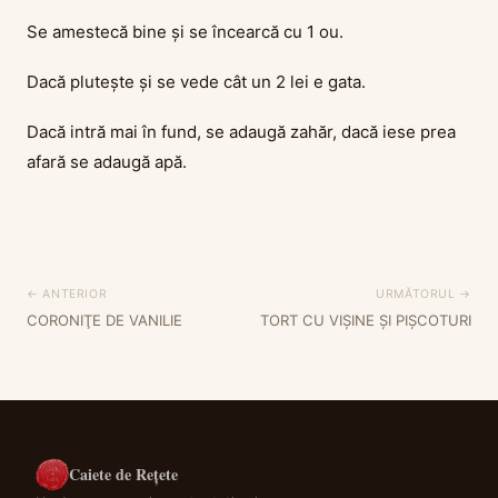
Se amestecă bine și se încearcă cu 1 ou.
Dacă plutește și se vede cât un 2 lei e gata.
Dacă intră mai în fund, se adaugă zahăr, dacă iese prea
afară se adaugă apă.
← ANTERIOR
URMĂTORUL →
CORONIŢE DE VANILIE
TORT CU VIŞINE ŞI PIŞCOTURI
Caiete de Rețete