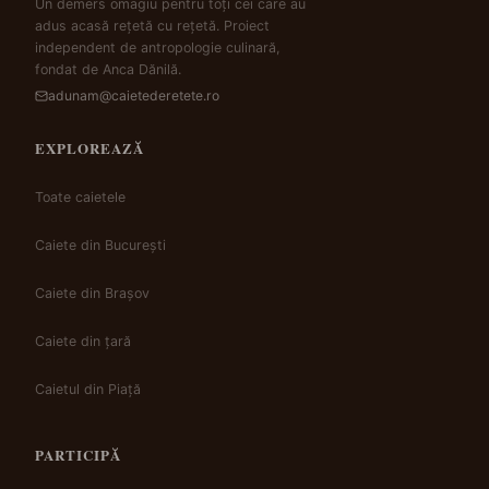
Un demers omagiu pentru toți cei care au
adus acasă rețetă cu rețetă. Proiect
independent de antropologie culinară,
fondat de Anca Dănilă.
adunam@caietederetete.ro
EXPLOREAZĂ
Toate caietele
Caiete din București
Caiete din Brașov
Caiete din țară
Caietul din Piață
PARTICIPĂ