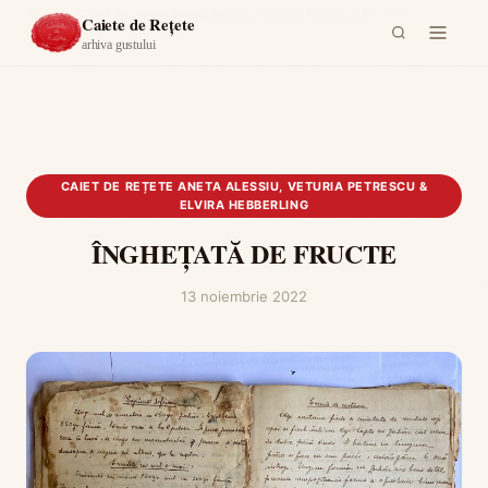
Acasă
›
Caiet de rețete Aneta Alessiu, Veturia Petrescu & Elvira
Caiete de Rețete
Hebberling
›
ÎNGHEȚATĂ DE FRUCTE
arhiva gustului
CAIET DE REȚETE ANETA ALESSIU, VETURIA PETRESCU &
ELVIRA HEBBERLING
ÎNGHEȚATĂ DE FRUCTE
13 noiembrie 2022