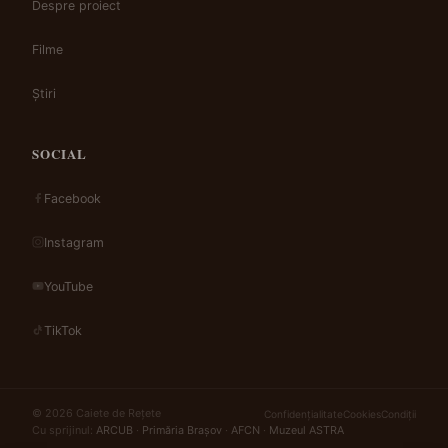
Despre proiect
Filme
Știri
SOCIAL
Facebook
Instagram
YouTube
TikTok
© 2026 Caiete de Rețete
Confidențialitate
Cookies
Condiții
Cu sprijinul:
ARCUB
·
Primăria Brașov
·
AFCN
·
Muzeul ASTRA