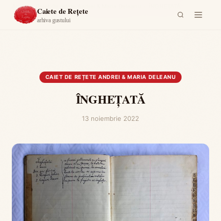
Acasă
›
Caiet de rețete Andrei & Maria Deleanu
›
ÎNGHEŢATĂ
Caiete de Rețete
arhiva gustului
CAIET DE REȚETE ANDREI & MARIA DELEANU
ÎNGHEŢATĂ
13 noiembrie 2022