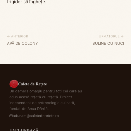
frigider să înghețe.
← ANTERIOR
URMĂTORUL →
APĂ DE COLONY
BULINE CU NUCI
Caiete de Rețete
Un demers omagiu pentru toți cei care au
adus acasă rețetă cu rețetă. Proiect
independent de antropologie culinară,
fondat de Anca Dănilă.
adunam@caietederetete.ro
EXPLOREAZĂ