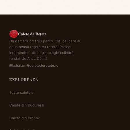
Caiete de Rețete
Un demers omagiu pentru toți cei care au
adus acasă rețetă cu rețetă. Proiect
independent de antropologie culinară,
fondat de Anca Dănilă.
adunam@caietederetete.ro
EXPLOREAZĂ
Toate caietele
Caiete din București
Caiete din Brașov