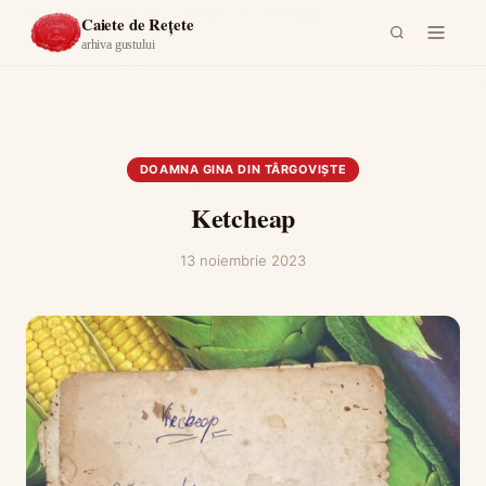
Acasă
›
Doamna Gina din Târgoviște
›
Ketcheap
Caiete de Rețete
arhiva gustului
DOAMNA GINA DIN TÂRGOVIȘTE
Ketcheap
13 noiembrie 2023