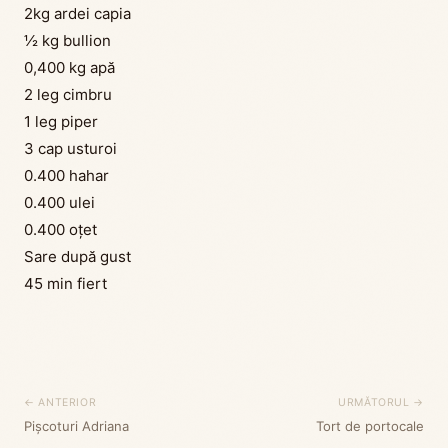
2kg ardei capia
½ kg bullion
0,400 kg apă
2 leg cimbru
1 leg piper
3 cap usturoi
0.400 hahar
0.400 ulei
0.400 oțet
Sare după gust
45 min fiert
← ANTERIOR
URMĂTORUL →
Pișcoturi Adriana
Tort de portocale