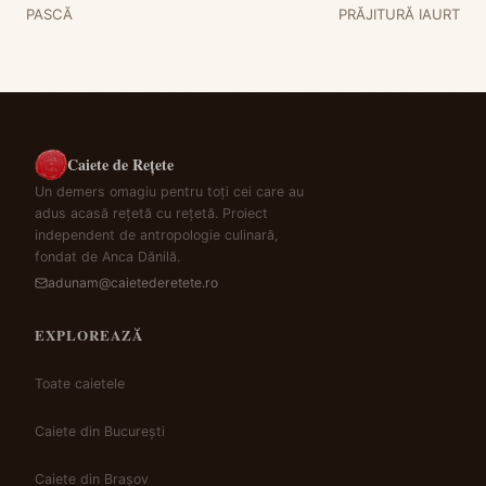
PASCĂ
PRĂJITURĂ IAURT
Caiete de Rețete
Un demers omagiu pentru toți cei care au
adus acasă rețetă cu rețetă. Proiect
independent de antropologie culinară,
fondat de Anca Dănilă.
adunam@caietederetete.ro
EXPLOREAZĂ
Toate caietele
Caiete din București
Caiete din Brașov