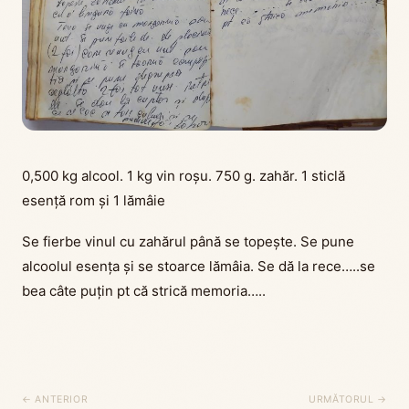
0,500 kg alcool. 1 kg vin roșu. 750 g. zahăr. 1 sticlă
esență rom și 1 lămâie
Se fierbe vinul cu zahărul până se topește. Se pune
alcoolul esența și se stoarce lămâia. Se dă la rece…..se
bea câte puțin pt că strică memoria…..
← ANTERIOR
URMĂTORUL →