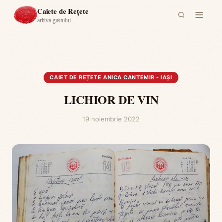
Acasă
›
Caiet de rețete Anica Cantemir - Iași
›
LICHIOR DE VIN
Caiete de Rețete
arhiva gustului
CAIET DE REȚETE ANICA CANTEMIR - IAȘI
LICHIOR DE VIN
19 noiembrie 2022