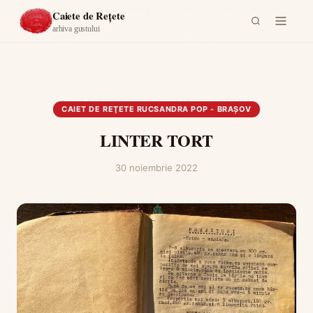
Acasă
›
Caiet de reţete Rucsandra Pop - Braşov
›
LINTER TORT
Caiete de Rețete
arhiva gustului
CAIET DE REŢETE RUCSANDRA POP - BRAŞOV
LINTER TORT
30 noiembrie 2022