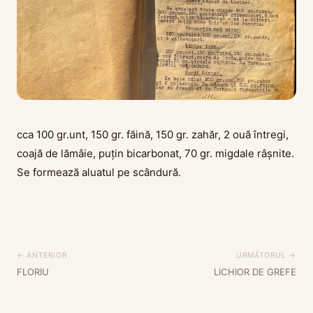
cca 100 gr.unt, 150 gr. făină, 150 gr. zahăr, 2 ouă întregi,
coajă de lămâie, puțin bicarbonat, 70 gr. migdale râșnite.
Se formează aluatul pe scândură.
← ANTERIOR
URMĂTORUL →
FLORIU
LICHIOR DE GREFE