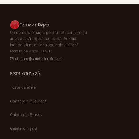
Caiete de Rețete
Un demers omagiu pentru toți cei care au
adus acasă rețetă cu rețetă. Proiect
independent de antropologie culinară,
fondat de Anca Dănilă.
adunam@caietederetete.ro
EXPLOREAZĂ
Toate caietele
Caiete din București
Caiete din Brașov
Caiete din țară