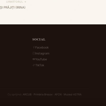
URMĂTORUL →
I PRĂJIȚI (IRINA)
SOCIAL
Facebook
Instagram
YouTube
TikTok
Cu sprijinul:
ARCUB
·
Primăria Brașov
·
AFCN
·
Muzeul ASTRA