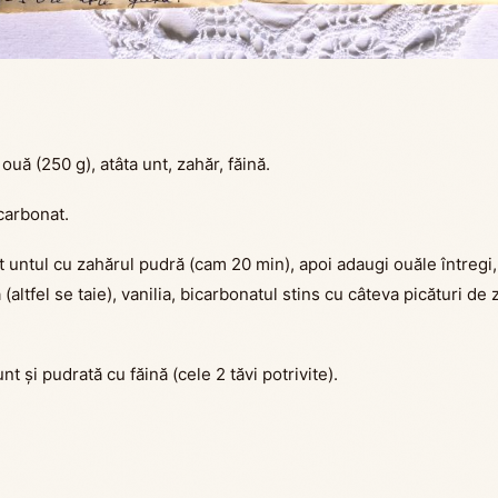
ouă (250 g), atâta unt, zahăr, făină.
icarbonat.
t untul cu zahărul pudră (cam 20 min), apoi adaugi ouăle întregi,
a (altfel se taie), vanilia, bicarbonatul stins cu câteva picături d
t și pudrată cu făină (cele 2 tăvi potrivite).