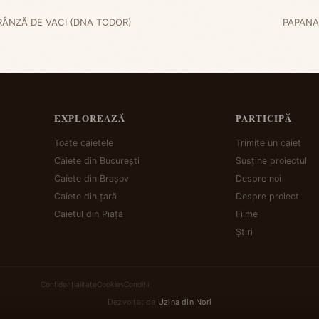
RÂNZĂ DE VACI (DNA TODOR)
PAPANAȘ
EXPLOREAZĂ
PARTICIPĂ
Toate caietele
Trimite un caiet
Caiete din București
Susține proiectul
Caiete din Brașov
Despre noi
Caiete din țară
Despre proiect
Caietul din Piață
Filme
Știri
Confidențialitate
Cookies
Condiții
Dezvoltat de
Uzina din Nori