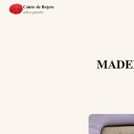
Acasă
›
Caiet de reţete M
Caiete de Rețete
arhiva gustului
MADEL