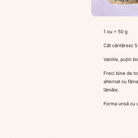
1 ou = 50 g
Cât cântăresc 5 
Vanilie, puțin b
Freci bine de to
alternat cu făin
lămâie.
Forma unsă cu un