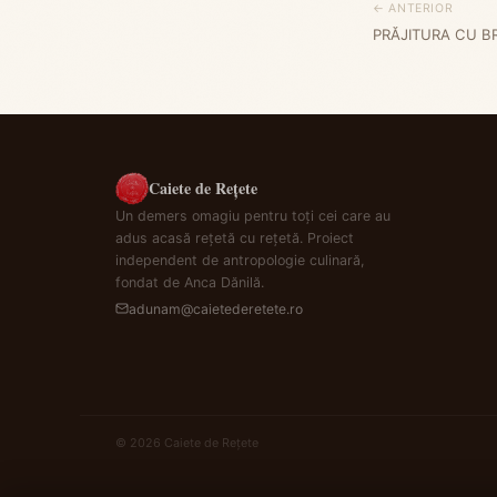
← ANTERIOR
PRĂJITURA CU B
Caiete de Rețete
Un demers omagiu pentru toți cei care au
adus acasă rețetă cu rețetă. Proiect
independent de antropologie culinară,
fondat de Anca Dănilă.
adunam@caietederetete.ro
© 2026 Caiete de Rețete