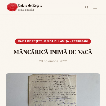
Acasă
›
Caiet de reţete Jenica Dulămiță - Petroşani
›
MÂNCĂRICĂ
Caiete de Rețete
INIMĂ DE VACĂ
arhiva gustului
CAIET DE REŢETE JENICA DULĂMIȚĂ - PETROŞANI
MÂNCĂRICĂ INIMĂ DE VACĂ
20 noiembrie 2022