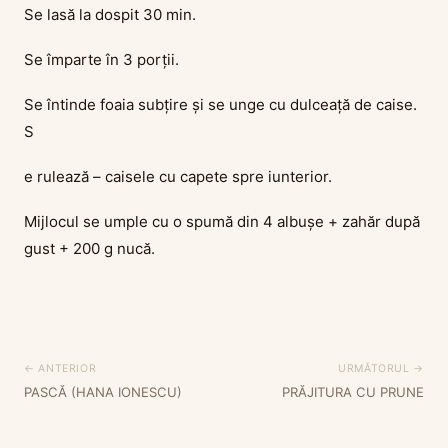
Se lasă la dospit 30 min.
Se împarte în 3 porții.
Se întinde foaia subțire și se unge cu dulceață de caise.
S
e rulează – caisele cu capete spre iunterior.
Mijlocul se umple cu o spumă din 4 albușe + zahăr după
gust + 200 g nucă.
← ANTERIOR
URMĂTORUL →
PASCĂ (HANA IONESCU)
PRĂJITURA CU PRUNE