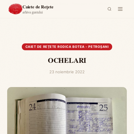
Acasă
›
Caiet de reţete Rodica Botea - Petroşani
›
OCHELARI
Caiete de Rețete
arhiva gustului
CAIET DE REŢETE RODICA BOTEA - PETROŞANI
OCHELARI
23 noiembrie 2022