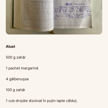
Aluat
500 g zahăr
1 pachet margarină
4 gălbenușse
100 g zahăr
1 cub drojdie dizolvat în puțin lapte călduț.