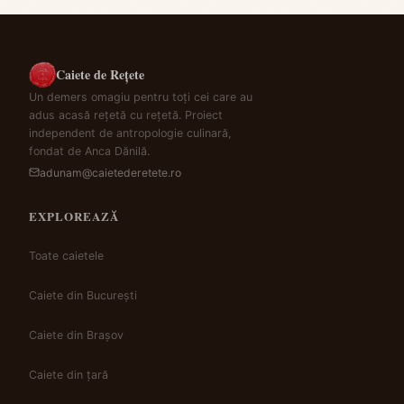
Caiete de Rețete
Un demers omagiu pentru toți cei care au
adus acasă rețetă cu rețetă. Proiect
independent de antropologie culinară,
fondat de Anca Dănilă.
adunam@caietederetete.ro
EXPLOREAZĂ
Toate caietele
Caiete din București
Caiete din Brașov
Caiete din țară