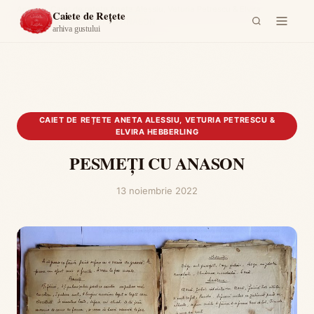
Acasă
›
Caiet de rețete Aneta Alessiu, Veturia Petrescu & Elvira
Caiete de Rețete
Hebberling
›
PESMEȚI CU ANASON
arhiva gustului
CAIET DE REȚETE ANETA ALESSIU, VETURIA PETRESCU &
ELVIRA HEBBERLING
PESMEȚI CU ANASON
13 noiembrie 2022