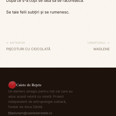
După ce s-a copt se lasă să se răcorească.
Se taie felii subțiri și se rumenesc.
← ANTERIOR
URMĂTORUL →
PIȘCOTURI CU CIOCOLATĂ
MADLENE
Caiete de Rețete
Un demers omagiu pentru toți cei care au
adus acasă rețetă cu rețetă. Proiect
independent de antropologie culinară,
fondat de Anca Dănilă.
adunam@caietederetete.ro