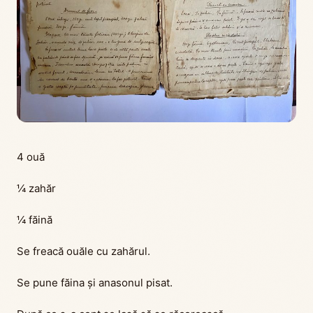
4 ouă
¼ zahăr
¼ făină
Se freacă ouăle cu zahărul.
Se pune făina și anasonul pisat.