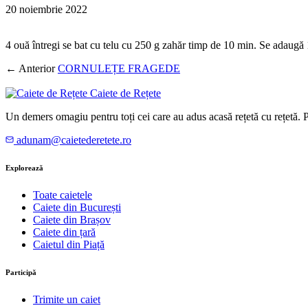
20 noiembrie 2022
4 ouă întregi se bat cu telu cu 250 g zahăr timp de 10 min. Se adaugă 1
← Anterior
CORNULEȚE FRAGEDE
Caiete de Rețete
Un demers omagiu pentru toți cei care au adus acasă rețetă cu rețetă.
adunam@caietederetete.ro
Explorează
Toate caietele
Caiete din București
Caiete din Brașov
Caiete din țară
Caietul din Piață
Participă
Trimite un caiet