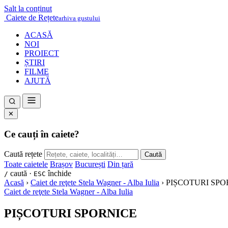
Salt la conținut
Caiete de Rețete
arhiva gustului
ACASĂ
NOI
PROIECT
ȘTIRI
FILME
AJUTĂ
✕
Ce cauți în caiete?
Caută rețete
Caută
Toate caietele
Brașov
București
Din țară
caută ·
închide
/
ESC
Acasă
›
Caiet de reţete Stela Wagner - Alba Iulia
›
PIȘCOTURI SPO
Caiet de reţete Stela Wagner - Alba Iulia
PIȘCOTURI SPORNICE