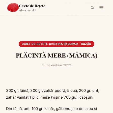
Acasă
›
Caiet de rețete Cristina Pacurar - Buzău
›
PLĂCINTĂ MERE
Caiete de Rețete
(MĂMICA)
arhiva gustului
CAIET DE REȚETE CRISTINA PACURAR - BUZĂU
PLĂCINTĂ MERE (MĂMICA)
16 noiembrie 2022
300 gr. făină; 300 gr. zahăr pudră; 5 ouă; 200 gr. unt;
zahăr vanilat 1 plic; mere (vișine 700 gr.); căpșuni
Din făină, unt, 100 gr. zahăr, gălbenușele de la ou și