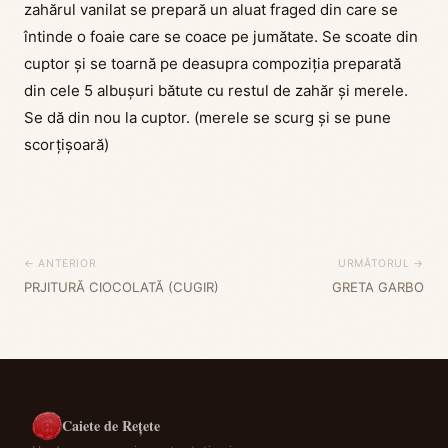
zahărul vanilat se prepară un aluat fraged din care se
întinde o foaie care se coace pe jumătate. Se scoate din
cuptor și se toarnă pe deasupra compoziția preparată
din cele 5 albușuri bătute cu restul de zahăr și merele.
Se dă din nou la cuptor. (merele se scurg și se pune
scorțișoară)
← ANTERIOR
URMĂTORUL →
PRJITURĂ CIOCOLATĂ (CUGIR)
GRETA GARBO
Caiete de Rețete