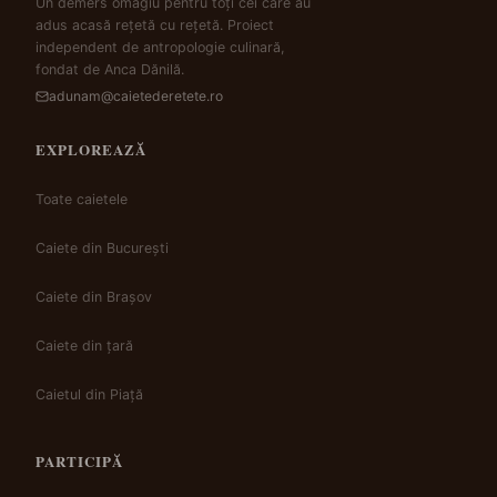
Un demers omagiu pentru toți cei care au
adus acasă rețetă cu rețetă. Proiect
independent de antropologie culinară,
fondat de Anca Dănilă.
adunam@caietederetete.ro
EXPLOREAZĂ
Toate caietele
Caiete din București
Caiete din Brașov
Caiete din țară
Caietul din Piață
PARTICIPĂ