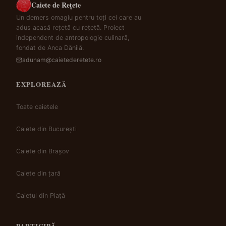
Caiete de Rețete
Un demers omagiu pentru toți cei care au
adus acasă rețetă cu rețetă. Proiect
independent de antropologie culinară,
fondat de Anca Dănilă.
adunam@caietederetete.ro
EXPLOREAZĂ
Toate caietele
Caiete din București
Caiete din Brașov
Caiete din țară
Caietul din Piață
PARTICIPĂ