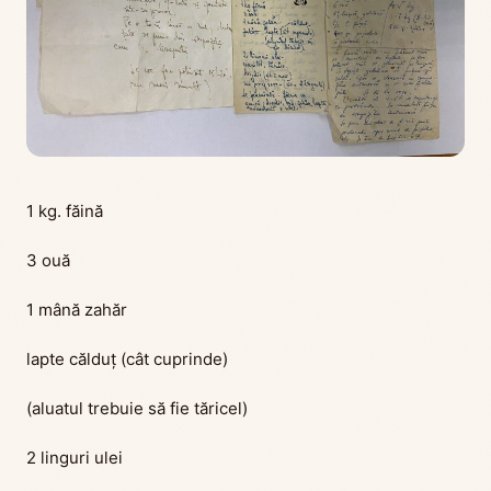
1 kg. făină
3 ouă
1 mână zahăr
lapte călduţ (cât cuprinde)
(aluatul trebuie să fie tăricel)
2 linguri ulei