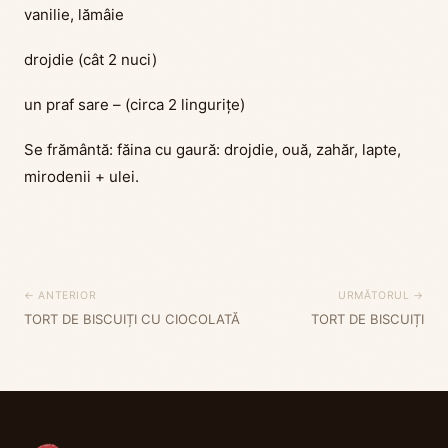
vanilie, lămâie
drojdie (cât 2 nuci)
un praf sare – (circa 2 linguriţe)
Se frământă: făina cu gaură: drojdie, ouă, zahăr, lapte,
mirodenii + ulei.
← ANTERIOR
URMĂTORUL →
TORT DE BISCUIȚI CU CIOCOLATĂ
TORT DE BISCUIȚI