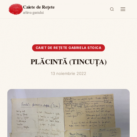
Acasă
›
Caiet de rețete Gabriela Stoica
›
PLĂCINTĂ (TINCUŢA)
Caiete de Rețete
arhiva gustului
CAIET DE REȚETE GABRIELA STOICA
PLĂCINTĂ (TINCUŢA)
13 noiembrie 2022